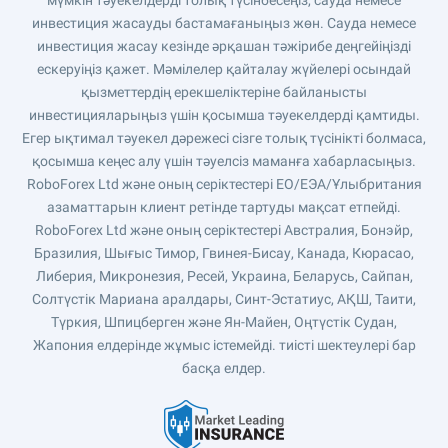
мүмкін тәуекелдерді толық түсінбесеңіз, сауда немесе
инвестиция жасауды бастамағаныңыз жөн. Сауда немесе
инвестиция жасау кезінде әрқашан тәжірибе деңгейіңізді
ескеруіңіз қажет. Мәмілелер қайталау жүйелері осындай
қызметтердің ерекшеліктеріне байланысты
инвестицияларыңыз үшін қосымша тәуекелдерді қамтиды.
Егер ықтимал тәуекел дәрежесі сізге толық түсінікті болмаса,
қосымша кеңес алу үшін тәуелсіз маманға хабарласыңыз.
RoboForex Ltd және оның серіктестері ЕО/ЕЭА/Ұлыбритания
азаматтарын клиент ретінде тартуды мақсат етпейді.
RoboForex Ltd және оның серіктестері Австралия, Бонэйр,
Бразилия, Шығыс Тимор, Гвинея-Бисау, Канада, Кюрасао,
Либерия, Микронезия, Ресей, Украина, Беларусь, Сайпан,
Солтүстік Мариана аралдары, Синт-Эстатиус, АҚШ, Таити,
Түркия, Шпицберген және Ян-Майен, Оңтүстік Судан,
Жапония елдерінде жұмыс істемейді. тиісті шектеулері бар
басқа елдер.