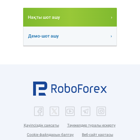
Нақты шот ашу
Демо-шот ашу
Қауіпсіздік саясаты
Тәуекелдер туралы ескерту
Cookie файлдарын баптау
Веб-сайт картасы