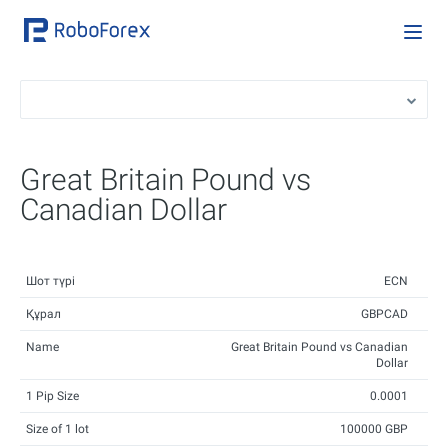
Great Britain Pound vs
Canadian Dollar
Шот түрі
ECN
Құрал
GBPCAD
Name
Great Britain Pound vs Canadian
Dollar
1 Pip Size
0.0001
Size of 1 lot
100000 GBP