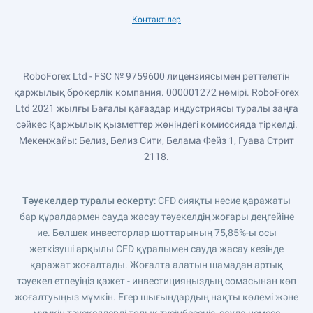
Контактілер
RoboForex Ltd - FSC № 9759600 лицензиясымен реттелетін
қаржылық брокерлік компания. 000001272 нөмірі. RoboForex
Ltd 2021 жылғы Бағалы қағаздар индустриясы туралы заңға
сәйкес Қаржылық қызметтер жөніндегі комиссияда тіркелді.
Мекенжайы: Белиз, Белиз Сити, Белама Фейз 1, Гуава Стрит
2118.
Тәуекелдер туралы ескерту
: CFD сияқты несие қаражаты
бар құралдармен сауда жасау тәуекелдің жоғары деңгейіне
ие. Бөлшек инвесторлар шоттарының 75,85%-ы осы
жеткізуші арқылы CFD құралымен сауда жасау кезінде
қаражат жоғалтады. Жоғалта алатын шамадан артық
тәуекел етпеуіңіз қажет - инвестицияңыздың сомасынан көп
жоғалтуыңыз мүмкін. Егер шығындардың нақты көлемі және