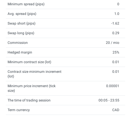
Minimum spread (pips)
0
Avg. spread (pips)
1.0
Swap short (pips)
-1.62
Swap long (pips)
0.29
Commission
20 / mio
Hedged margin
25%
Minimum contract size (lot)
0.01
Contract size minimum increment
0.01
(lot)
Minimum price increment (tick
0.00001
size)
The time of trading session
00:05 - 23:55
Term currency
CAD