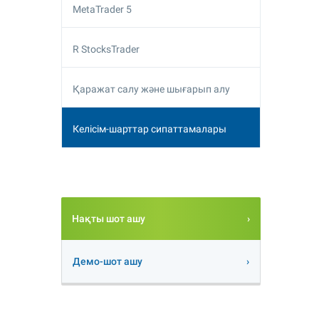
MetaTrader 5
R StocksTrader
Қаражат салу және шығарып алу
Келісім-шарттар сипаттамалары
Нақты шот ашу
Демо-шот ашу