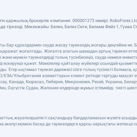
етін қаржылық брокерлік компания. 000001272 нөмірі. RoboForex 
 тіркелді. Мекенжайы: Белиз, Белиз Сити, Белама Фейз 1, Гуава С
аты бар құралдармен сауда жасау тәуекелдің жоғары деңгейіне ие
 қаражат жоғалтады. Жоғалта алатын шамадан артық тәуекел етпе
және мүмкін тәуекелдерді толық түсінбесеңіз, сауда немесе инве
ді ескеруіңіз қажет. Мәмілелер қайталау жүйелері осындай қызмет
. Егер ықтимал тәуекел дәрежесі сізге толық түсінікті болмаса, қ
ЕО/ЕЭА/Ұлыбритания азаматтарын клиент ретінде тартуды мақсат етп
сау, Канада, Кюрасао, Либерия, Микронезия, Ресей, Украина, Белар
н, Оңтүстік Судан, Жапония елдерінде жұмыс істемейді. тиісті шект
аматтық жауапкершілікті сақтандыру бағдарламасын жүзеге асырды
әкелуі мүмкін басқа да тәуекелдерге қарсы нарықтағы жетекші 