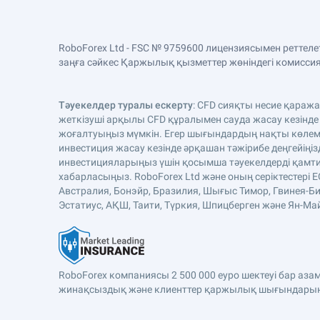
RoboForex Ltd - FSC № 9759600 лицензиясымен реттел
заңға сәйкес Қаржылық қызметтер жөніндегі комиссияда
Тәуекелдер туралы ескерту
: CFD сияқты несие қараж
жеткізуші арқылы CFD құралымен сауда жасау кезінде
жоғалтуыңыз мүмкін. Егер шығындардың нақты көлемі 
инвестиция жасау кезінде әрқашан тәжірибе деңгейіңіз
инвестицияларыңыз үшін қосымша тәуекелдерді қамтиды
хабарласыңыз. RoboForex Ltd және оның серіктестері 
Австралия, Бонэйр, Бразилия, Шығыс Тимор, Гвинея-Би
Эстатиус, АҚШ, Таити, Түркия, Шпицберген және Ян-Майе
RoboForex компаниясы 2 500 000 еуро шектеуі бар аз
жинақсыздық және клиенттер қаржылық шығындарына 