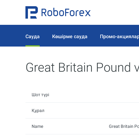
Сауда
Көшірме сауда
Промо-акцияла
Great Britain Pound v
Шот түрі
Құрал
Name
Great Britain P