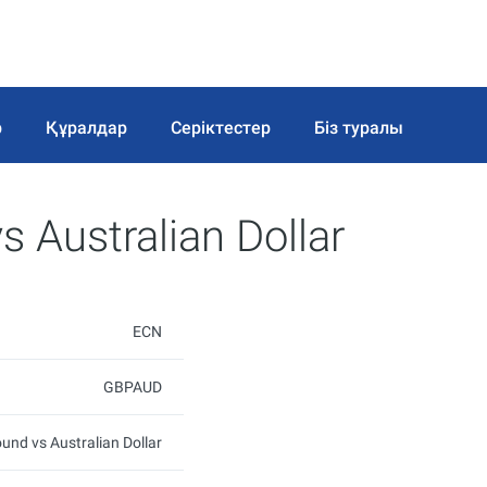
р
Құралдар
Серіктестер
Біз туралы
s Australian Dollar
ECN
GBPAUD
ound vs Australian Dollar