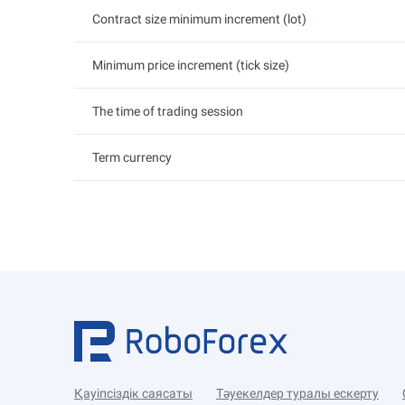
Contract size minimum increment (lot)
Minimum price increment (tick size)
The time of trading session
Term currency
Қауіпсіздік саясаты
Тәуекелдер туралы ескерту