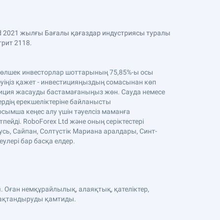
Ltd 2021 жылғы Бағалы қағаздар индустриясы туралы
трит 2118.
. Бөлшек инвесторлар шоттарының 75,85%-ы осы
уіңіз қажет - инвестицияңыздың сомасынан көп
стиция жасауды бастамағаныңыз жөн. Сауда немесе
тердің ерекшеліктеріне байланысты
осымша кеңес алу үшін тәуелсіз маманға
ейді. RoboForex Ltd және оның серіктестері
усь, Сайпан, Солтүстік Мариана аралдары, Синт-
еулері бар басқа елдер.
. Оған немқұрайлылық, алаяқтық, қателіктер,
сақтандыруды қамтиды.