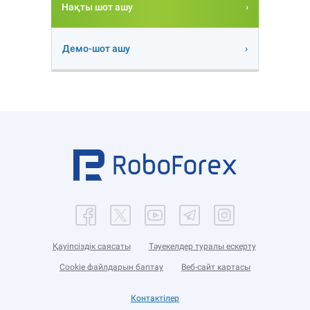
Нақты шот ашу
Демо-шот ашу
Қауіпсіздік саясаты
Тәуекелдер туралы ескерту
Cookie файлдарын баптау
Веб-сайт картасы
Контактілер