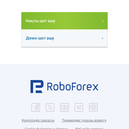
Нақты шот ашу
Демо-шот ашу
Қауіпсіздік саясаты
Тәуекелдер туралы ескерту