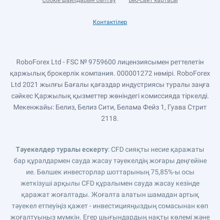
Cookie файлдарын баптау
Веб-сайт картасы
Контактілер
RoboForex Ltd - FSC № 9759600 лицензиясымен реттелетін
қаржылық брокерлік компания. 000001272 нөмірі. RoboForex
Ltd 2021 жылғы Бағалы қағаздар индустриясы туралы заңға
сәйкес Қаржылық қызметтер жөніндегі комиссияда тіркелді.
Мекенжайы: Белиз, Белиз Сити, Белама Фейз 1, Гуава Стрит
2118.
Тәуекелдер туралы ескерту
: CFD сияқты несие қаражаты
бар құралдармен сауда жасау тәуекелдің жоғары деңгейіне
ие. Бөлшек инвесторлар шоттарының 75,85%-ы осы
жеткізуші арқылы CFD құралымен сауда жасау кезінде
қаражат жоғалтады. Жоғалта алатын шамадан артық
тәуекел етпеуіңіз қажет - инвестицияңыздың сомасынан көп
жоғалтуыңыз мүмкін. Егер шығындардың нақты көлемі және