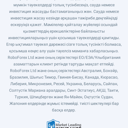
мүмкін тәуекелдерді толық түсінбесеңіз, сауда немесе
инвестиция жасауды бастамағаныңыз жөн. Сауда немесе
инвестиция жасау кезінде әрқашан тәжірибе деңгейіңізді
ескеруіңіз қажет. Мәмілелер қайталау жүйелері осындай
қызметтердің ерекшеліктеріне байланысты
инвестицияларыңыз үшін қосымша тәуекелдерді қамтиды.
Егер ықтимал тәуекел дәрежесі сізге толық түсінікті болмаса,
қосымша кеңес алу үшін тәуелсіз маманға хабарласыңыз.
RoboForex Ltd және оның серіктестері ЕО/ЕЭА/Ұлыбритания
азаматтарын клиент ретінде тартуды мақсат етпейді.
RoboForex Ltd және оның серіктестері Австралия, Бонэйр,
Бразилия, Шығыс Тимор, Гвинея-Бисау, Канада, Кюрасао,
Либерия, Микронезия, Ресей, Украина, Беларусь, Сайпан,
Солтүстік Мариана аралдары, Синт-Эстатиус, АҚШ, Таити,
Түркия, Шпицберген және Ян-Майен, Оңтүстік Судан,
Жапония елдерінде жұмыс істемейді. тиісті шектеулері бар
басқа елдер.