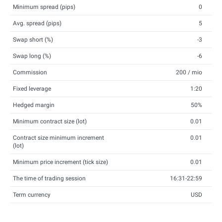
Minimum spread (pips)
0
Avg. spread (pips)
5
Swap short (%)
-3
Swap long (%)
-6
Commission
200 / mio
Fixed leverage
1:20
Hedged margin
50%
Minimum contract size (lot)
0.01
Contract size minimum increment
0.01
(lot)
Minimum price increment (tick size)
0.01
The time of trading session
16:31-22:59
Term currency
USD