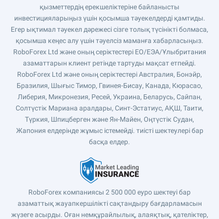
қызметтердің ерекшеліктеріне байланысты
инвестицияларыңыз үшін қосымша тәуекелдерді қамтиды.
Егер ықтимал тәуекел дәрежесі сізге толық түсінікті болмаса,
қосымша кеңес алу үшін тәуелсіз маманға хабарласыңыз.
RoboForex Ltd және оның серіктестері ЕО/ЕЭА/Ұлыбритания
азаматтарын клиент ретінде тартуды мақсат етпейді.
RoboForex Ltd және оның серіктестері Австралия, Бонэйр,
Бразилия, Шығыс Тимор, Гвинея-Бисау, Канада, Кюрасао,
Либерия, Микронезия, Ресей, Украина, Беларусь, Сайпан,
Солтүстік Мариана аралдары, Синт-Эстатиус, АҚШ, Таити,
Түркия, Шпицберген және Ян-Майен, Оңтүстік Судан,
Жапония елдерінде жұмыс істемейді. тиісті шектеулері бар
басқа елдер.
RoboForex компаниясы 2 500 000 еуро шектеуі бар
азаматтық жауапкершілікті сақтандыру бағдарламасын
жүзеге асырды. Оған немқұрайлылық, алаяқтық, қателіктер,