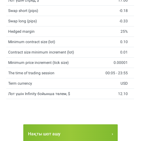
Лот үшін спред, $
17.00
Swap short (pips)
-0.18
Swap long (pips)
-0.33
Hedged margin
25%
Minimum contract size (lot)
0.10
Contract size minimum increment (lot)
0.01
Minimum price increment (tick size)
0.00001
The time of trading session
00:05 - 23:55
Term currency
USD
Лот үшін Infinity бойынша төлем, $
12.10
Нақты шот ашу