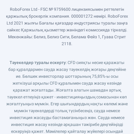
RoboForex Ltd - FSC № 9759600 лицензиясымен реттелетін
қаржылық брокерлік компания. 000001272 нөмірі. RoboForex
Ltd 2021 жылғы Бағалы қағаздар индустриясы туралы заңға
сәйкес Қаржылық қызметтер жөніндегі комиссияда тіркелді.
Мекенжайы: Белиз, Белиз Сити, Белама Фейз 1, Гуава Стрит
2118.
Тәуекелдер туралы ескерту
: CFD сияқты несие қаражаты
бар құралдармен сауда жасау тәуекелдің жоғары деңгейіне
ие. Бөлшек инвесторлар шоттарының 75,85%-ы осы
жеткізуші арқылы CFD құралымен сауда жасау кезінде
қаражат жоғалтады. Жоғалта алатын шамадан артық
тәуекел етпеуіңіз қажет - инвестицияңыздың сомасынан көп
жоғалтуыңыз мүмкін. Егер шығындардың нақты көлемі және
мүмкін тәуекелдерді толық түсінбесеңіз, сауда немесе
инвестиция жасауды бастамағаныңыз жөн. Сауда немесе
инвестиция жасау кезінде әрқашан тәжірибе деңгейіңізді
ескеруіңіз қажет. Мәмілелер қайталау жүйелері осындай