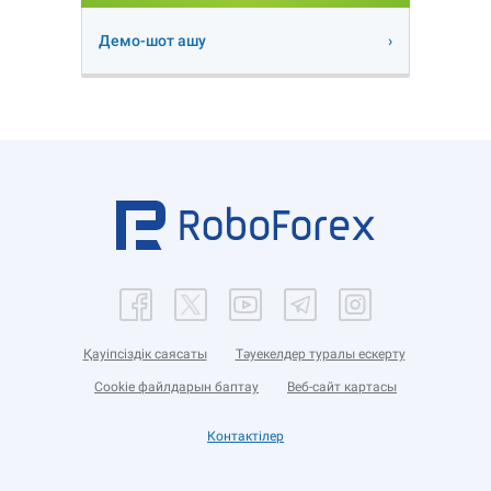
Демо-шот ашу
Қауіпсіздік саясаты
Тәуекелдер туралы ескерту
Cookie файлдарын баптау
Веб-сайт картасы
Контактілер