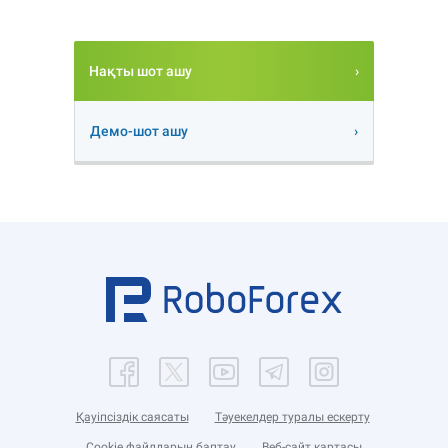
Нақты шот ашу
Демо-шот ашу
Қауіпсіздік саясаты
Тәуекелдер туралы ескерту
Cookie файлдарын баптау
Веб-сайт картасы