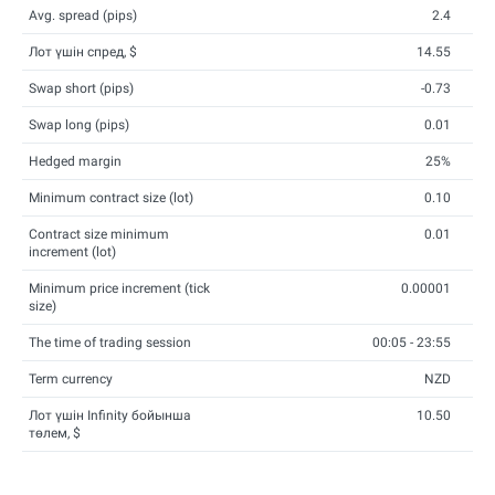
Avg. spread (pips)
2.4
Лот үшін спред, $
14.55
Swap short (pips)
-0.73
Swap long (pips)
0.01
Hedged margin
25%
Minimum contract size (lot)
0.10
Contract size minimum
0.01
increment (lot)
Minimum price increment (tick
0.00001
size)
The time of trading session
00:05 - 23:55
Term currency
NZD
Лот үшін Infinity бойынша
10.50
төлем, $