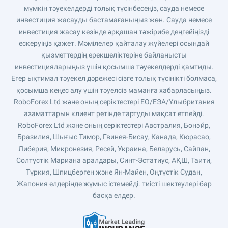
мүмкін тәуекелдерді толық түсінбесеңіз, сауда немесе
инвестиция жасауды бастамағаныңыз жөн. Сауда немесе
инвестиция жасау кезінде әрқашан тәжірибе деңгейіңізді
ескеруіңіз қажет. Мәмілелер қайталау жүйелері осындай
қызметтердің ерекшеліктеріне байланысты
инвестицияларыңыз үшін қосымша тәуекелдерді қамтиды.
Егер ықтимал тәуекел дәрежесі сізге толық түсінікті болмаса,
қосымша кеңес алу үшін тәуелсіз маманға хабарласыңыз.
RoboForex Ltd және оның серіктестері ЕО/ЕЭА/Ұлыбритания
азаматтарын клиент ретінде тартуды мақсат етпейді.
RoboForex Ltd және оның серіктестері Австралия, Бонэйр,
Бразилия, Шығыс Тимор, Гвинея-Бисау, Канада, Кюрасао,
Либерия, Микронезия, Ресей, Украина, Беларусь, Сайпан,
Солтүстік Мариана аралдары, Синт-Эстатиус, АҚШ, Таити,
Түркия, Шпицберген және Ян-Майен, Оңтүстік Судан,
Жапония елдерінде жұмыс істемейді. тиісті шектеулері бар
басқа елдер.