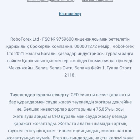
Контактілер
RoboForex Ltd - FSC № 9759600 лицензиясымен реттелетін
қаржылық брокерлік компания. 000001272 нөмірі. RoboForex
Ltd 2021 жылғы Бағалы қағаздар индустриясы туралы заңға
сәйкес Қаржылық қызметтер жөніндегі комиссияда тіркелді.
Мекенжайы: Белиз, Белиз Сити, Белама Фейз 1, Гуава Стрит
2118.
Тәуекелдер туралы ескерту
: CFD сияқты несие қаражаты
бар құралдармен сауда жасау тәуекелдің жоғары деңгейіне
ие. Бөлшек инвесторлар шоттарының 75,85%-ы осы
жеткізуші арқылы CFD құралымен сауда жасау кезінде
қаражат жоғалтады. Жоғалта алатын шамадан артық
тәуекел етпеуіңіз қажет - инвестицияңыздың сомасынан көп
жоғалтуыңыз мүмкін. Егер шығындардың нақты көлемі және