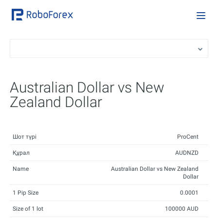
Australian Dollar vs New
Zealand Dollar
Шот түрі
ProCent
Құрал
AUDNZD
Name
Australian Dollar vs New Zealand
Dollar
1 Pip Size
0.0001
Size of 1 lot
100000 AUD