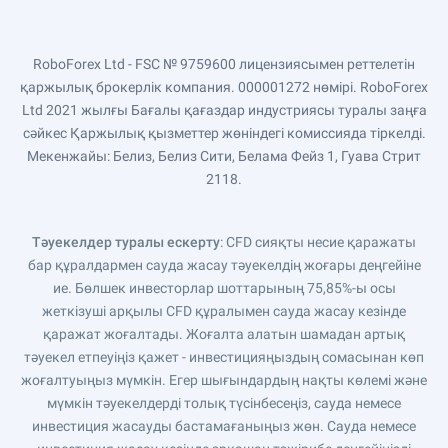
RoboForex Ltd - FSC № 9759600 лицензиясымен реттелетін
қаржылық брокерлік компания. 000001272 нөмірі. RoboForex
Ltd 2021 жылғы Бағалы қағаздар индустриясы туралы заңға
сәйкес Қаржылық қызметтер жөніндегі комиссияда тіркелді.
Мекенжайы: Белиз, Белиз Сити, Белама Фейз 1, Гуава Стрит
2118.
Тәуекелдер туралы ескерту
: CFD сияқты несие қаражаты
бар құралдармен сауда жасау тәуекелдің жоғары деңгейіне
ие. Бөлшек инвесторлар шоттарының 75,85%-ы осы
жеткізуші арқылы CFD құралымен сауда жасау кезінде
қаражат жоғалтады. Жоғалта алатын шамадан артық
тәуекел етпеуіңіз қажет - инвестицияңыздың сомасынан көп
жоғалтуыңыз мүмкін. Егер шығындардың нақты көлемі және
мүмкін тәуекелдерді толық түсінбесеңіз, сауда немесе
инвестиция жасауды бастамағаныңыз жөн. Сауда немесе