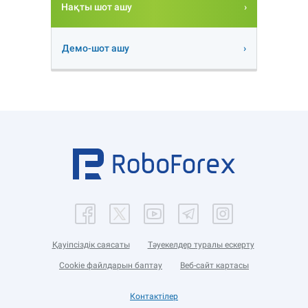
Нақты шот ашу
Демо-шот ашу
Қауіпсіздік саясаты
Тәуекелдер туралы ескерту
Cookie файлдарын баптау
Веб-сайт картасы
Контактілер