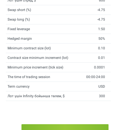
Лот үшін спред, $
600
Swap short (%)
-4.75
Swap long (%)
-4.75
Fixed leverage
1:50
Hedged margin
50%
Minimum contract size (lot)
0.10
Contract size minimum increment (lot)
0.01
Minimum price increment (tick size)
0.0001
The time of trading session
00:00-24:00
Term currency
USD
Лот үшін Infinity бойынша төлем, $
300