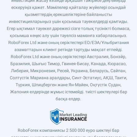
инвестиция жасау кезінде әрқашан тәжірибе деңгейіңізді
ескеруіңіз қажет. Мәмілелер қайталау жүйелері осындай
қызметтердің ерекшеліктеріне байланысты
инвестицияларыңыз үшін қосымша тәуекелдерді қамтиды.
Егер ықтимал тәуекел дәрежесі сізге толық түсінікті болмаса,
қосымша кеңес алу үшін тәуелсіз маманға хабарласыңыз.
RoboForex Ltd және оның серіктестері ЕО/ЕЭА/Ұлыбритания
азаматтарын клиент ретінде тартуды мақсат етпейді.
RoboForex Ltd және оның серіктестері Австралия, Бонэйр,
Бразилия, Шығыс Тимор, Гвинея-Бисау, Канада, Кюрасао,
Либерия, Микронезия, Ресей, Украина, Беларусь, Сайпан,
Солтүстік Мариана аралдары, Синт-Эстатиус, АҚШ, Таити,
Түркия, Шпицберген және Ян-Майен, Оңтүстік Судан,
Жапония елдерінде жұмыс істемейді. тиісті шектеулері бар
басқа елдер.
RoboForex компаниясы 2 500 000 еуро шектеуі бар