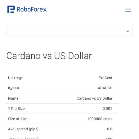
Cardano vs US Dollar
Шот түрі
ProCent
Құрал
ADAUSD
Name
Cardano vs US Dollar
1 Pip Size
0.001
Size of 1 lot
1000000 coins
Avg. spread (pips)
0.6