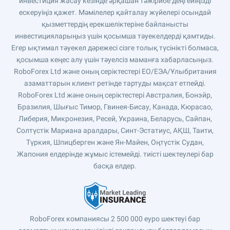
инвестиция жасау кезінде әрқашан тәжірибе деңгейіңізді
ескеруіңіз қажет. Мәмілелер қайталау жүйелері осындай
қызметтердің ерекшеліктеріне байланысты
инвестицияларыңыз үшін қосымша тәуекелдерді қамтиды.
Егер ықтимал тәуекел дәрежесі сізге толық түсінікті болмаса,
қосымша кеңес алу үшін тәуелсіз маманға хабарласыңыз.
RoboForex Ltd және оның серіктестері ЕО/ЕЭА/Ұлыбритания
азаматтарын клиент ретінде тартуды мақсат етпейді.
RoboForex Ltd және оның серіктестері Австралия, Бонэйр,
Бразилия, Шығыс Тимор, Гвинея-Бисау, Канада, Кюрасао,
Либерия, Микронезия, Ресей, Украина, Беларусь, Сайпан,
Солтүстік Мариана аралдары, Синт-Эстатиус, АҚШ, Таити,
Түркия, Шпицберген және Ян-Майен, Оңтүстік Судан,
Жапония елдерінде жұмыс істемейді. тиісті шектеулері бар
басқа елдер.
RoboForex компаниясы 2 500 000 еуро шектеуі бар