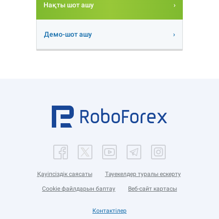
Нақты шот ашу
Демо-шот ашу
Қауіпсіздік саясаты
Тәуекелдер туралы ескерту
Cookie файлдарын баптау
Веб-сайт картасы
Контактілер