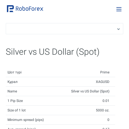
Silver vs US Dollar (Spot)
Шот түрі
Prime
Құрал
XAGUSD
Name
Silver vs US Dollar (Spot)
1 Pip Size
0.01
Size of 1 lot
5000 oz.
Minimum spread (pips)
0