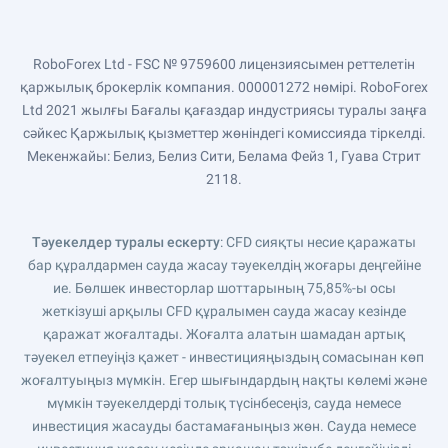
RoboForex Ltd - FSC № 9759600 лицензиясымен реттелетін
қаржылық брокерлік компания. 000001272 нөмірі. RoboForex
Ltd 2021 жылғы Бағалы қағаздар индустриясы туралы заңға
сәйкес Қаржылық қызметтер жөніндегі комиссияда тіркелді.
Мекенжайы: Белиз, Белиз Сити, Белама Фейз 1, Гуава Стрит
2118.
Тәуекелдер туралы ескерту
: CFD сияқты несие қаражаты
бар құралдармен сауда жасау тәуекелдің жоғары деңгейіне
ие. Бөлшек инвесторлар шоттарының 75,85%-ы осы
жеткізуші арқылы CFD құралымен сауда жасау кезінде
қаражат жоғалтады. Жоғалта алатын шамадан артық
тәуекел етпеуіңіз қажет - инвестицияңыздың сомасынан көп
жоғалтуыңыз мүмкін. Егер шығындардың нақты көлемі және
мүмкін тәуекелдерді толық түсінбесеңіз, сауда немесе
инвестиция жасауды бастамағаныңыз жөн. Сауда немесе