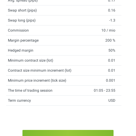
Avg. spread (pips)
0.17
Swap short (pips)
0.16
Swap long (pips)
-1.3
Commission
10 / mio
Margin percentage
200 %
Hedged margin
50%
Minimum contract size (lot)
0.01
Contract size minimum increment (lot)
0.01
Minimum price increment (tick size)
0.001
The time of trading session
01:05 - 23:55
Term currency
USD