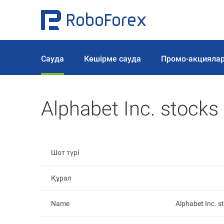
Сауда
Көшірме сауда
Промо-акцияла
Alphabet Inc. stock
Шот түрі
Құрал
Name
Alphabet Inc. s