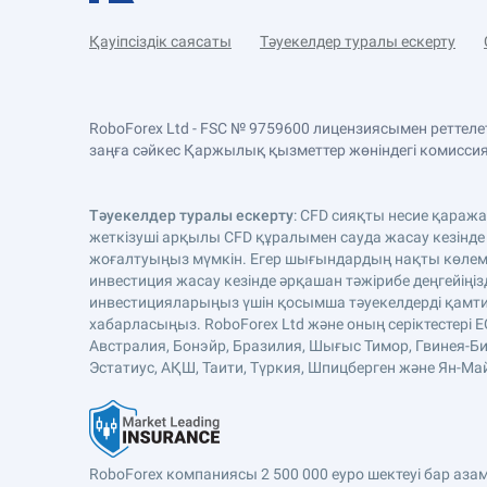
Қауіпсіздік саясаты
Тәуекелдер туралы ескерту
RoboForex Ltd - FSC № 9759600 лицензиясымен реттел
заңға сәйкес Қаржылық қызметтер жөніндегі комиссияда
Тәуекелдер туралы ескерту
: CFD сияқты несие қараж
жеткізуші арқылы CFD құралымен сауда жасау кезінде
жоғалтуыңыз мүмкін. Егер шығындардың нақты көлемі 
инвестиция жасау кезінде әрқашан тәжірибе деңгейіңіз
инвестицияларыңыз үшін қосымша тәуекелдерді қамтиды
хабарласыңыз. RoboForex Ltd және оның серіктестері 
Австралия, Бонэйр, Бразилия, Шығыс Тимор, Гвинея-Би
Эстатиус, АҚШ, Таити, Түркия, Шпицберген және Ян-Майе
RoboForex компаниясы 2 500 000 еуро шектеуі бар аз