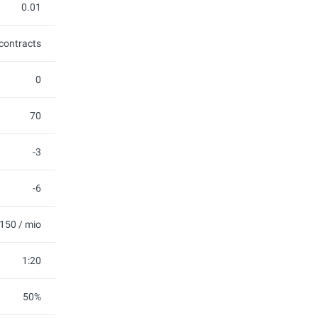
0.01
contracts
0
70
-3
-6
150 / mio
1:20
50%