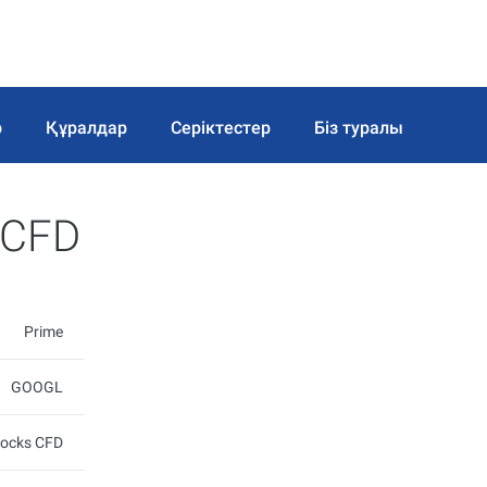
р
Құралдар
Серіктестер
Біз туралы
s CFD
Prime
GOOGL
tocks CFD