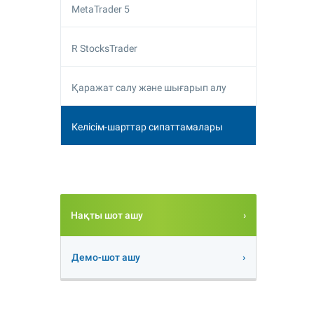
MetaTrader 5
R StocksTrader
Қаражат салу және шығарып алу
Келісім-шарттар сипаттамалары
Нақты шот ашу
Демо-шот ашу