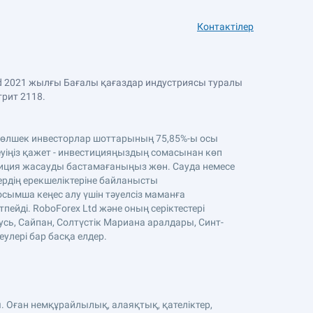
Контактілер
Ltd 2021 жылғы Бағалы қағаздар индустриясы туралы
трит 2118.
. Бөлшек инвесторлар шоттарының 75,85%-ы осы
уіңіз қажет - инвестицияңыздың сомасынан көп
стиция жасауды бастамағаныңыз жөн. Сауда немесе
тердің ерекшеліктеріне байланысты
осымша кеңес алу үшін тәуелсіз маманға
ейді. RoboForex Ltd және оның серіктестері
усь, Сайпан, Солтүстік Мариана аралдары, Синт-
еулері бар басқа елдер.
. Оған немқұрайлылық, алаяқтық, қателіктер,