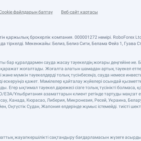
Cookie файлдарын баптау
Веб-сайт картасы
етін қаржылық брокерлік компания. 000001272 нөмірі. RoboForex 
 тіркелді. Мекенжайы: Белиз, Белиз Сити, Белама Фейз 1, Гуава С
аты бар құралдармен сауда жасау тәуекелдің жоғары деңгейіне ие
 қаражат жоғалтады. Жоғалта алатын шамадан артық тәуекел етпе
және мүмкін тәуекелдерді толық түсінбесеңіз, сауда немесе инве
ді ескеруіңіз қажет. Мәмілелер қайталау жүйелері осындай қызмет
. Егер ықтимал тәуекел дәрежесі сізге толық түсінікті болмаса, қ
ЕО/ЕЭА/Ұлыбритания азаматтарын клиент ретінде тартуды мақсат етп
сау, Канада, Кюрасао, Либерия, Микронезия, Ресей, Украина, Белар
н, Оңтүстік Судан, Жапония елдерінде жұмыс істемейді. тиісті шект
аматтық жауапкершілікті сақтандыру бағдарламасын жүзеге асырды