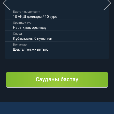
Бастапқы депозит
10 АҚШ доллары / 10 еуро
Орындау түрі
Нарықтық орындау
Спред
Құбылмалы 0 пункттен
Бонустар
Шектелген жиынтық
Сауданы бастау