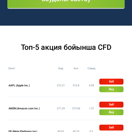
Топ-5 акция бойынша CFD
Белгі
Бид
Аск
Спред
Sell
AAPL (Apple Inc.)
312.21
312.8
0.59
Buy
Sell
AMZN (Amazon.com Inc.)
271.29
272.56
1.27
Buy
Sell
FB (Meta Platforms Inc)
45.03
45.23
0.2