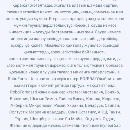
қаражат жоғалтады. Жоғалта алатын шамадан артық
тәуекел етпеуіңіз қажет - инвестицияңыздың сомасынан көп
жоғалтуыңыз мүмкін. Егер шығындардың нақты көлемі және
мүмкін тәуекелдерді толық түсінбесеңіз, сауда немесе
инвестиция жасауды бастамағаныңыз жөн. Сауда немесе
инвестиция жасау кезінде әрқашан тәжірибе деңгейіңізді
ескеруіңіз қажет. Мәмілелер қайталау жүйелері осындай
қызметтердің ерекшеліктеріне байланысты
инвестицияларыңыз үшін қосымша тәуекелдерді қамтиды.
Егер ықтимал тәуекел дәрежесі сізге толық түсінікті болмаса,
қосымша кеңес алу үшін тәуелсіз маманға хабарласыңыз.
RoboForex Ltd және оның серіктестері ЕО/ЕЭА/Ұлыбритания
азаматтарын клиент ретінде тартуды мақсат етпейді.
RoboForex Ltd және оның серіктестері Австралия, Бонэйр,
Бразилия, Шығыс Тимор, Гвинея-Бисау, Канада, Кюрасао,
Либерия, Микронезия, Ресей, Украина, Беларусь, Сайпан,
Солтүстік Мариана аралдары, Синт-Эстатиус, АҚШ, Таити,
Түркия, Шпицберген және Ян-Майен, Оңтүстік Судан,
Жапония елдерінде жұмыс істемейді. тиісті шектеулері бар