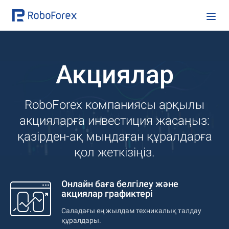
Акциялар
RoboForex компаниясы арқылы
акцияларға инвестиция жасаңыз:
қазірден-ақ мыңдаған құралдарға
қол жеткізіңіз.
Онлайн баға белгілеу және
акциялар графиктері
Саладағы ең жылдам техникалық талдау
құралдары.