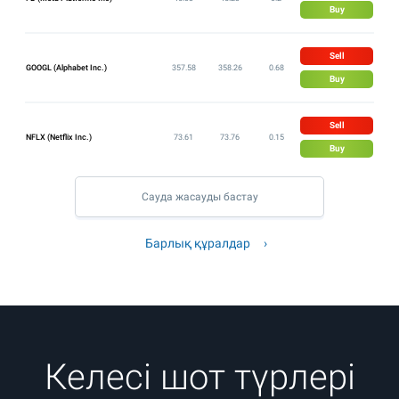
Buy
Sell
GOOGL (Alphabet Inc.)
357.58
358.26
0.68
Buy
Sell
NFLX (Netflix Inc.)
73.61
73.76
0.15
Buy
Сауда жасауды бастау
Барлық құралдар
Келесі шот түрлері