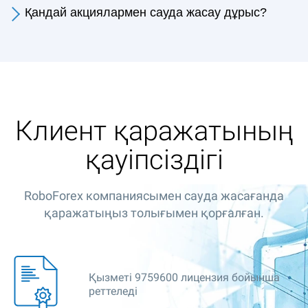
Қандай акциялармен сауда жасау дұрыс?
Клиент қаражатының
қауіпсіздігі
RoboForex компаниясымен сауда жасағанда
қаражатыңыз толығымен қорғалған.
Қызметі 9759600 лицензия бойынша
реттеледі