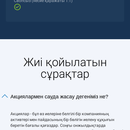
Свопсыз (несие қаражаты 1:1)
Жиі қойылатын
сұрақтар
Акциялармен сауда жасау дегеніміз не?
Акциялар - бұл өз иелеріне белгілі бір компанияның
активтері мен пайдасының бір бөлігін иелену құқығын
беретін бағалы қағаздар. Соңғы онжылдықтарда