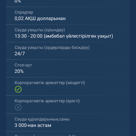
0%
Спредтер
0,02 АҚШ долларынан
Сауда уақыты (орындау)
13:30 - 20:00 (әмбебап үйлестірілген уақыт)
Сауда уақыты (ордерларды басқару)
24/7
Стоп-аут
20%
Корпоративтік әрекеттер (міндетті)
Корпоративтік әрекеттер (ерікті)
Сауда құралдарының саны
3 000-нан астам