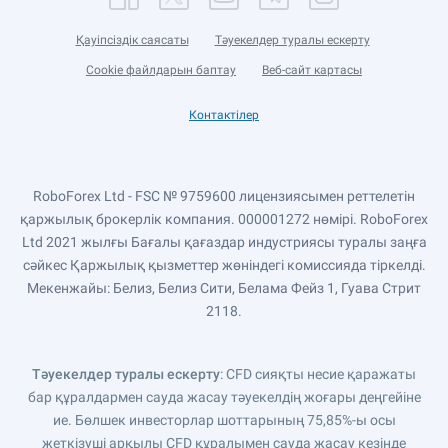
Қауіпсіздік саясаты
Тәуекелдер туралы ескерту
Cookie файлдарын баптау
Веб-сайт картасы
Контактілер
RoboForex Ltd - FSC № 9759600 лицензиясымен реттелетін
қаржылық брокерлік компания. 000001272 нөмірі. RoboForex
Ltd 2021 жылғы Бағалы қағаздар индустриясы туралы заңға
сәйкес Қаржылық қызметтер жөніндегі комиссияда тіркелді.
Мекенжайы: Белиз, Белиз Сити, Белама Фейз 1, Гуава Стрит
2118.
Тәуекелдер туралы ескерту
: CFD сияқты несие қаражаты
бар құралдармен сауда жасау тәуекелдің жоғары деңгейіне
ие. Бөлшек инвесторлар шоттарының 75,85%-ы осы
жеткізуші арқылы CFD құралымен сауда жасау кезінде