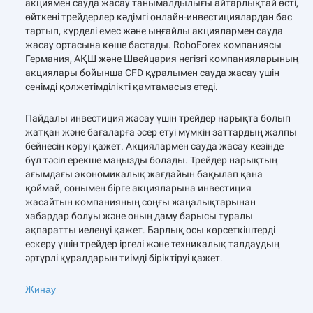
акциямен сауда жасау танымалдылығы айтарлықтай өсті,
өйткені трейдерлер кәдімгі онлайн-инвестициялардан бас
тартып, күрделі емес және ыңғайлы акциялармен сауда
жасау ортасына көше бастады. RoboForex компаниясы
Германия, АҚШ және Швейцария негізгі компанияларының
акциялары бойынша CFD құралымен сауда жасау үшін
сенімді қолжетімділікті қамтамасыз етеді.
Пайдалы инвестиция жасау үшін трейдер нарықта болып
жатқан және бағаларға әсер етуі мүмкін заттардың жалпы
бейнесін көруі қажет. Акциялармен сауда жасау кезінде
бұл тәсіл ерекше маңызды болады. Трейдер нарықтың
ағымдағы экономикалық жағдайын бақылап қана
қоймай, сонымен бірге акцияларына инвестиция
жасайтын компанияның соңғы жаңалықтарынан
хабардар болуы және оның даму барысы туралы
ақпаратты иеленуі қажет. Барлық осы көрсеткіштерді
ескеру үшін трейдер іргелі және техникалық талдаудың
әртүрлі құралдарын тиімді біріктіруі қажет.
Жинау