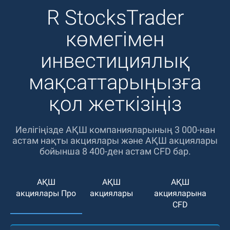
R StocksTrader
көмегімен
инвестициялық
мақсаттарыңызға
қол жеткізіңіз
Иелігіңізде АҚШ компанияларының 3 000-нан
астам нақты акциялары және АҚШ акциялары
бойынша 8 400-ден астам CFD бар.
АҚШ
АҚШ
АҚШ
акциялары Про
акциялары
акцияларына
CFD