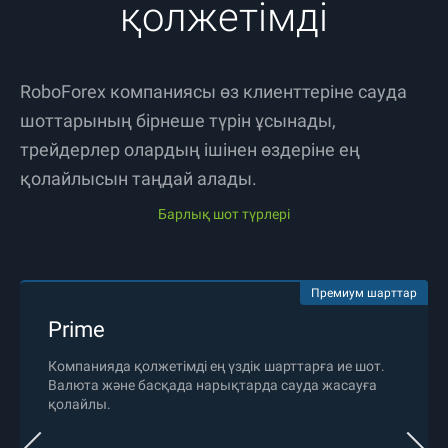
қолжетімді
RoboForex компаниясы өз клиенттеріне сауда
шоттарының бірнеше түрін ұсынады,
трейдерлер олардың ішінен өздеріне ең
қолайлысын таңдай алады.
Барлық шот түрлері
Премиум шарттар
Prime
Компанияда қолжетімді ең үздік шарттарға ие шот.
Валюта және басқада нарықтарда сауда жасауға
қолайлы.