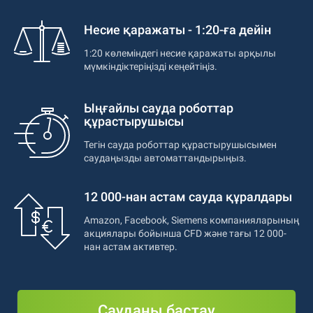
Несие қаражаты - 1:20-ға дейін
1:20 көлеміндегі несие қаражаты арқылы
мүмкіндіктеріңізді кеңейтіңіз.
Ыңғайлы сауда роботтар
құрастырушысы
Тегін сауда роботтар құрастырушысымен
саудаңызды автоматтандырыңыз.
12 000-нан астам сауда құралдары
Amazon, Facebook, Siemens компанияларының
акциялары бойынша CFD және тағы 12 000-
нан астам активтер.
Сауданы бастау