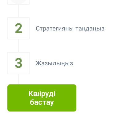
2
Стратегияны таңдаңыз
3
Жазылыңыз
Көшіруді
бастау