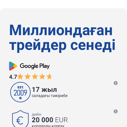
Миллиондаған
трейдер сенеді
4.7
17 жыл
саладағы тәжірибе
дейін
20 000
EUR
қорларды қорғау