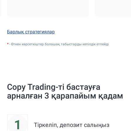
Барлық стратегиялар
*
- Өткен көрсеткіштер болашақ табыстарды кепілдік етпейді
Copy Trading-ті бастауға
арналған 3 қарапайым қадам
1
Тіркеліп, депозит салыңыз