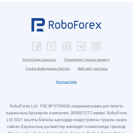
Қауіпсіздік саясаты
Тәуекелдер туралы ескерту
Cookie файлдарын баптау
Веб-сайт картасы
Контактілер
RoboForex Ltd - FSC № 9759600 лицензиясымен реттелетін
қаржылық брокерлік компания. 000001272 нөмірі. RoboForex
Ltd 2021 жылғы Бағалы қағаздар индустриясы туралы заңға
сәйкес Қаржылық қызметтер жөніндегі комиссияда тіркелді.