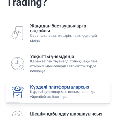
Trading?
Best Copy Trading Platform
Global Brands Magazine Awards 2023
Жаңадан бастаушыларға
ыңғайлы
Сарапшыларды көшіріп, нарыққа оңай
кіріңіз
Уақытты үнемдеңіз
Қаражат пен тәуекелді толық бақылай
отырып, мәмілелерді автоматты түрде
көшіріңіз
Күрделі платформаларсыз
Күрделі құралдар мен қосымшаларды
үйренбей-ақ бастаңыз
Шешім қабылдау шаршауынсыз