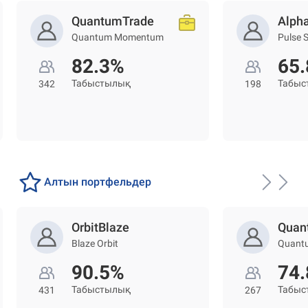
QuantumTrade
Alph
Quantum Momentum
Pulse 
82.3%
65
Табыстылық
Табыс
342
198
Алтын портфельдер
OrbitBlaze
Quan
Blaze Orbit
Quant
90.5%
74
Табыстылық
Табыс
431
267