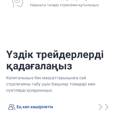
Нарықты талдау стрессінен құтылыңыз
Үздік трейдерлерді
қадағалаңыз
Капиталыңыз бен мақсаттарыңызға сай
стратегияны табу үшін бақылау тізімдері мен
сүзгілерді қолданыңыз.
Ең көп көшірілетін