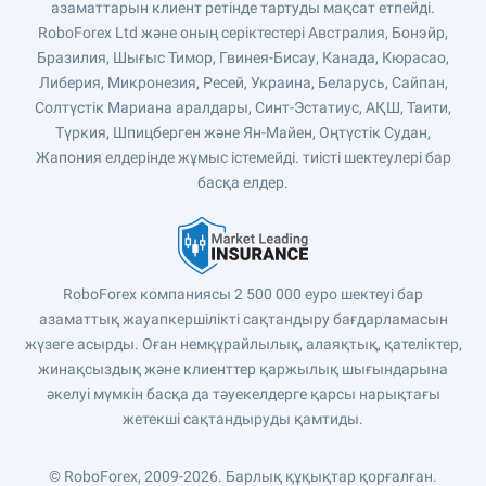
азаматтарын клиент ретінде тартуды мақсат етпейді.
RoboForex Ltd және оның серіктестері Австралия, Бонэйр,
Бразилия, Шығыс Тимор, Гвинея-Бисау, Канада, Кюрасао,
Либерия, Микронезия, Ресей, Украина, Беларусь, Сайпан,
Солтүстік Мариана аралдары, Синт-Эстатиус, АҚШ, Таити,
Түркия, Шпицберген және Ян-Майен, Оңтүстік Судан,
Жапония елдерінде жұмыс істемейді. тиісті шектеулері бар
басқа елдер.
RoboForex компаниясы 2 500 000 еуро шектеуі бар
азаматтық жауапкершілікті сақтандыру бағдарламасын
жүзеге асырды. Оған немқұрайлылық, алаяқтық, қателіктер,
жинақсыздық және клиенттер қаржылық шығындарына
әкелуі мүмкін басқа да тәуекелдерге қарсы нарықтағы
жетекші сақтандыруды қамтиды.
© RoboForex, 2009-2026.
Барлық құқықтар қорғалған.