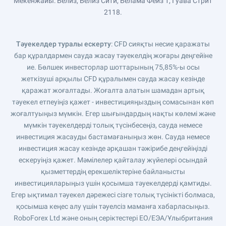
Мекенжайы: Белиз, Белиз Сити, Белама Фейз 1, Гуава Стрит
2118.
Тәуекелдер туралы ескерту
: CFD сияқты несие қаражаты
бар құралдармен сауда жасау тәуекелдің жоғары деңгейіне
ие. Бөлшек инвесторлар шоттарының 75,85%-ы осы
жеткізуші арқылы CFD құралымен сауда жасау кезінде
қаражат жоғалтады. Жоғалта алатын шамадан артық
тәуекел етпеуіңіз қажет - инвестицияңыздың сомасынан көп
жоғалтуыңыз мүмкін. Егер шығындардың нақты көлемі және
мүмкін тәуекелдерді толық түсінбесеңіз, сауда немесе
инвестиция жасауды бастамағаныңыз жөн. Сауда немесе
инвестиция жасау кезінде әрқашан тәжірибе деңгейіңізді
ескеруіңіз қажет. Мәмілелер қайталау жүйелері осындай
қызметтердің ерекшеліктеріне байланысты
инвестицияларыңыз үшін қосымша тәуекелдерді қамтиды.
Егер ықтимал тәуекел дәрежесі сізге толық түсінікті болмаса,
қосымша кеңес алу үшін тәуелсіз маманға хабарласыңыз.
RoboForex Ltd және оның серіктестері ЕО/ЕЭА/Ұлыбритания