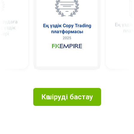
а
Ең үздік Copy T
Ең үздік Copy Trading
платформа
платформасы
2024
2025
Көшіруді бастау