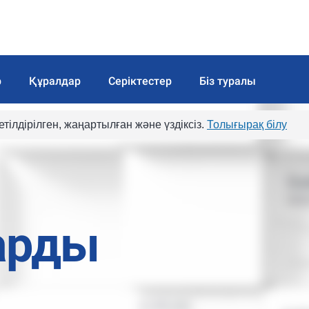
р
Құралдар
Серіктестер
Біз туралы
тілдірілген, жаңартылған және үздіксіз.
Толығырақ білу
арды
САТЫП
AAPL
С