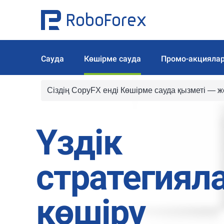
Сауда
Көшірме сауда
Промо-акцияла
Сіздің CopyFX енді Көшірме сауда қызметі
— же
Үздік
стратегиял
көшіру