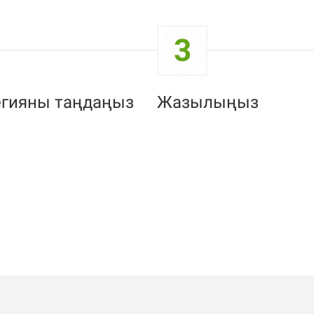
3
егияны таңдаңыз
Жазылыңыз