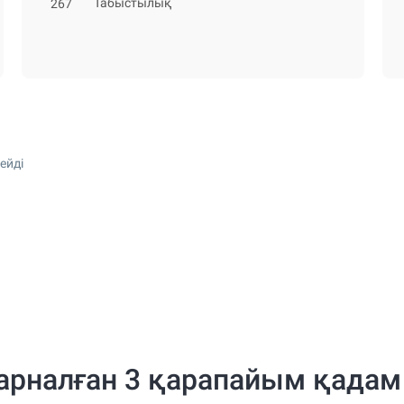
Табыстылық
267
ейді
а арналған 3 қарапайым қадам