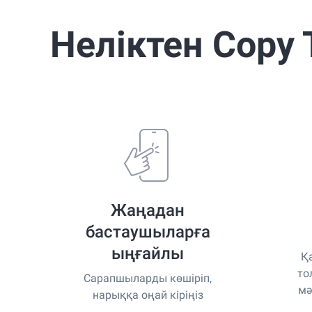
Best Copy Trading Platform
Global Brands Magazine Awards 2023
Неліктен Copy 
Жаңадан
бастаушыларға
ыңғайлы
Қ
то
Сарапшыларды көшіріп,
мә
нарыққа оңай кіріңіз