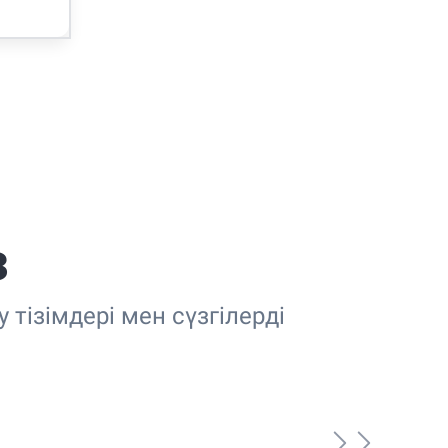
з
тізімдері мен сүзгілерді