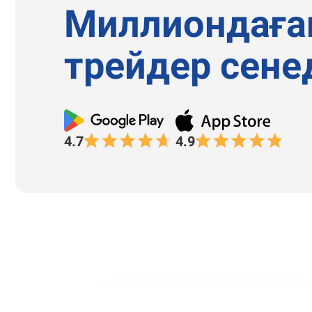
Миллиондаға
трейдер сене
4.7
4.9