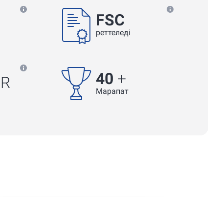
FSC
реттеледі
40
+
UR
Марапат