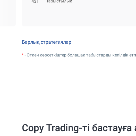
Табыстылық
431
Барлық стратегиялар
*
- Өткен көрсеткіштер болашақ табыстарды кепілдік етп
Copy Trading-ті бастауғ