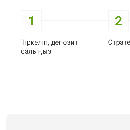
1
2
Тіркеліп, депозит
Страт
салыңыз