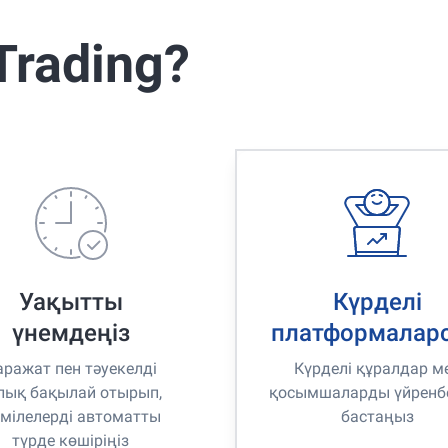
Trading?
Уақытты
Күрделі
үнемдеңіз
платформалар
аражат пен тәуекелді
Күрделі құралдар м
лық бақылай отырып,
қосымшаларды үйренб
мілелерді автоматты
бастаңыз
түрде көшіріңіз