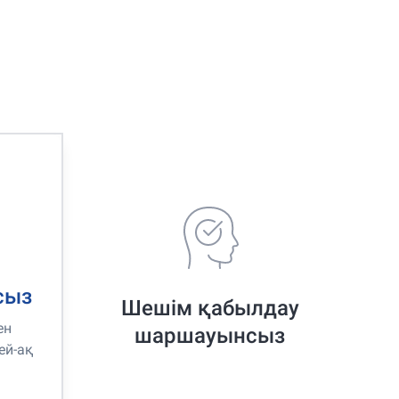
сыз
Шешім қабылдау
ен
шаршауынсыз
ей-ақ