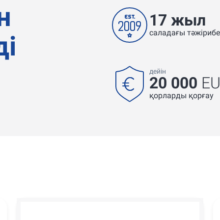
н
17 жыл
саладағы тәжірибе
ді
дейін
20 000
E
қорларды қорғау