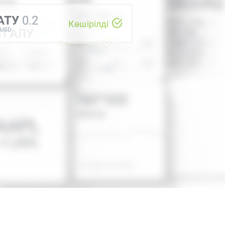
Көшірілді
USD
ЫП АЛУ
 АЛУ
П АЛУ
АТУ
0.1
У