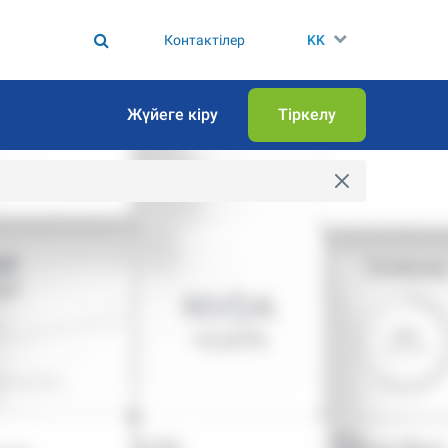
Контактілер
KK
Жүйеге кіру
Тіркелу
 АЛУ
1
Көшірілді
АТУ
0.2