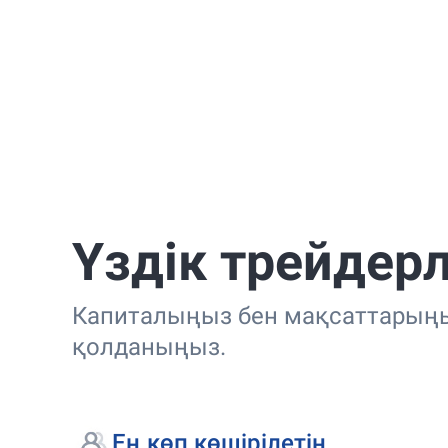
Үздік трейдер
Капиталыңыз бен мақсаттарыңызғ
қолданыңыз.
Ең көп көшірілетін