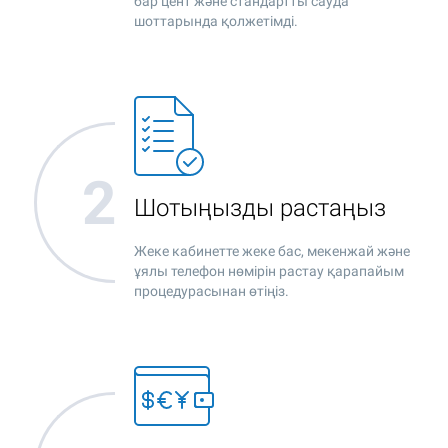
бар цент және стандартты сауда
шоттарында қолжетімді.
Шотыңызды растаңыз
Жеке кабинетте жеке бас, мекенжай және
ұялы телефон нөмірін растау қарапайым
процедурасынан өтіңіз.