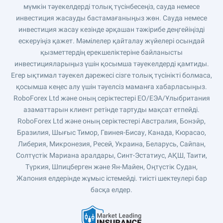
мүмкін тәуекелдерді толық түсінбесеңіз, сауда немесе
инвестиция жасауды бастамағаныңыз жөн. Сауда немесе
инвестиция жасау кезінде әрқашан тәжірибе деңгейіңізді
ескеруіңіз қажет. Мәмілелер қайталау жүйелері осындай
қызметтердің ерекшеліктеріне байланысты
инвестицияларыңыз үшін қосымша тәуекелдерді қамтиды.
Егер ықтимал тәуекел дәрежесі сізге толық түсінікті болмаса,
қосымша кеңес алу үшін тәуелсіз маманға хабарласыңыз.
RoboForex Ltd және оның серіктестері ЕО/ЕЭА/Ұлыбритания
азаматтарын клиент ретінде тартуды мақсат етпейді.
RoboForex Ltd және оның серіктестері Австралия, Бонэйр,
Бразилия, Шығыс Тимор, Гвинея-Бисау, Канада, Кюрасао,
Либерия, Микронезия, Ресей, Украина, Беларусь, Сайпан,
Солтүстік Мариана аралдары, Синт-Эстатиус, АҚШ, Таити,
Түркия, Шпицберген және Ян-Майен, Оңтүстік Судан,
Жапония елдерінде жұмыс істемейді. тиісті шектеулері бар
басқа елдер.