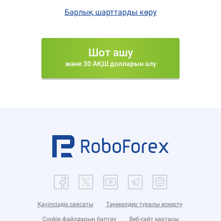
Барлық шарттарды көру
Шот ашу
және 30 АҚШ долларын алу
Қауіпсіздік саясаты
Тәуекелдер туралы ескерту
Cookie файлдарын баптау
Веб-сайт картасы