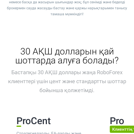
немесе басқа да жасырын шығындар жоқ; бұл сенімді және беделді
брокермен сауда жасауды бастау және қаржы нарықтарымен танысу
тамаша мүмкіндігі!
30 АҚШ долларын қай
шоттарда алуға болады?
Бастапқы 30 АҚШ доллары жаңа RoboForex
клиенттері үшін цент және стандартты шоттар
бойынша қолжетімді.
ProCent
Pro
Клиенттің
Стратегияларды, EA-ларды және