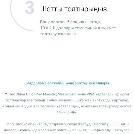
Шотты толтырыңыз
Банк картасы
*
арқылы шотқа
10 АҚШ доллары
сомасынан кем емес
толтыру жасаңыз.
Бағдарлама ережелері және есептеу мысалдары
*
- Тек China UnionPay, Maestro, MasterCard және VISA карталары арқылы
толтырулар есептеледі. Төлем жүйелері шығарған виртуалды карталар,
сондай-ақ алдын ала төленген карталардың көмегімен толтырулар есепке
алынбайды.
RoboForex компаниясында тіркеліп, сауда жасауды бастау үшін 30 АҚШ
доллары көлемінде қарсы алу бонусын алыңыз; шығарып алу шектеулері