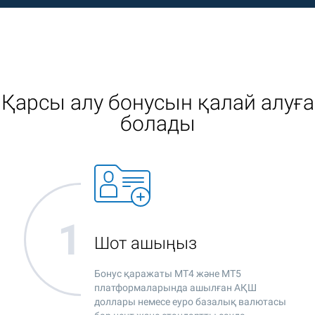
Қарсы алу бонусын қалай алуға
болады
Шот ашыңыз
Бонус қаражаты MT4 және MT5
платформаларында ашылған АҚШ
доллары немесе еуро базалық валютасы