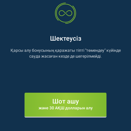
Шектеусіз
Қарсы алу бонусының қаражаты тіпті "төмендеу" күйінде
сауда жасаған кезде де шегерілмейді.
Шот ашу
және 30 АҚШ долларын алу