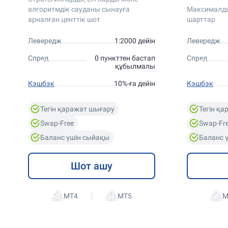
алгоритмдік сауданы сынауға
Максималды
арналған центтік шот
шарттар
Левередж
1:2000 дейін
Левередж
Спред
0 пункттен бастап
Спред
құбылмалы
Кэшбэк
10%-ға дейін
Кэшбэк
Тегін қаражат шығару
Тегін қ
Swap-Free
Swap-Fr
Баланс үшін сыйақы
Баланс 
Шот ашу
|