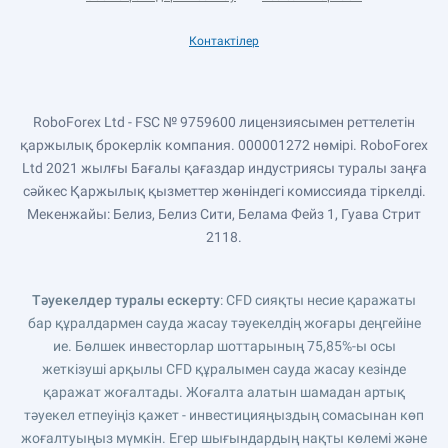
Контактілер
RoboForex Ltd - FSC № 9759600 лицензиясымен реттелетін
қаржылық брокерлік компания. 000001272 нөмірі. RoboForex
Ltd 2021 жылғы Бағалы қағаздар индустриясы туралы заңға
сәйкес Қаржылық қызметтер жөніндегі комиссияда тіркелді.
Мекенжайы: Белиз, Белиз Сити, Белама Фейз 1, Гуава Стрит
2118.
Тәуекелдер туралы ескерту
: CFD сияқты несие қаражаты
бар құралдармен сауда жасау тәуекелдің жоғары деңгейіне
ие. Бөлшек инвесторлар шоттарының 75,85%-ы осы
жеткізуші арқылы CFD құралымен сауда жасау кезінде
қаражат жоғалтады. Жоғалта алатын шамадан артық
тәуекел етпеуіңіз қажет - инвестицияңыздың сомасынан көп
жоғалтуыңыз мүмкін. Егер шығындардың нақты көлемі және