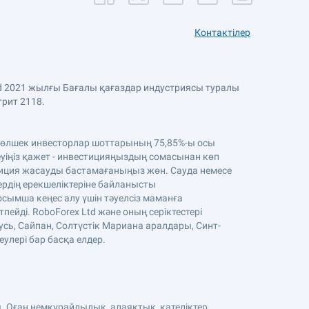
Контактілер
Ltd 2021 жылғы Бағалы қағаздар индустриясы туралы
трит 2118.
. Бөлшек инвесторлар шоттарының 75,85%-ы осы
уіңіз қажет - инвестицияңыздың сомасынан көп
стиция жасауды бастамағаныңыз жөн. Сауда немесе
тердің ерекшеліктеріне байланысты
осымша кеңес алу үшін тәуелсіз маманға
ейді. RoboForex Ltd және оның серіктестері
усь, Сайпан, Солтүстік Мариана аралдары, Синт-
еулері бар басқа елдер.
. Оған немқұрайлылық, алаяқтық, қателіктер,