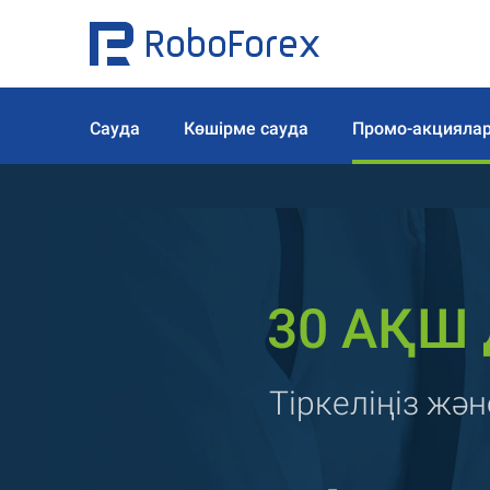
Сауда
Көшірме сауда
Промо-акцияла
30 АҚШ 
Тіркеліңіз жә