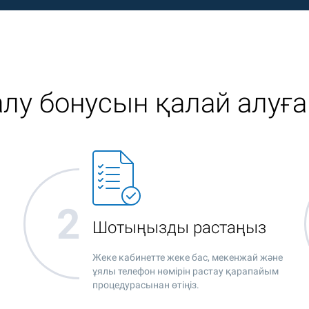
лу бонусын қалай алуғ
Шотыңызды растаңыз
Жеке кабинетте жеке бас, мекенжай және
ұялы телефон нөмірін растау қарапайым
ы
процедурасынан өтіңіз.