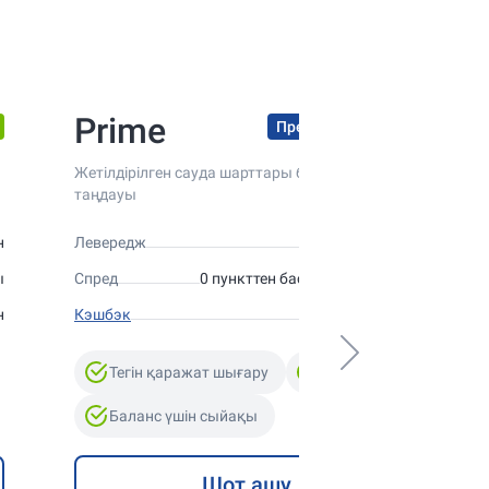
Prime
Премиум шарттар
Жетілдірілген сауда шарттары бар сарапшылар
таңдауы
н
Левередж
1:300 дейін
ы
Спред
0 пункттен бастап құбылмалы
н
Кэшбэк
10%-ға дейін
Тегін қаражат шығару
Swap-Free
Баланс үшін сыйақы
Шот ашу