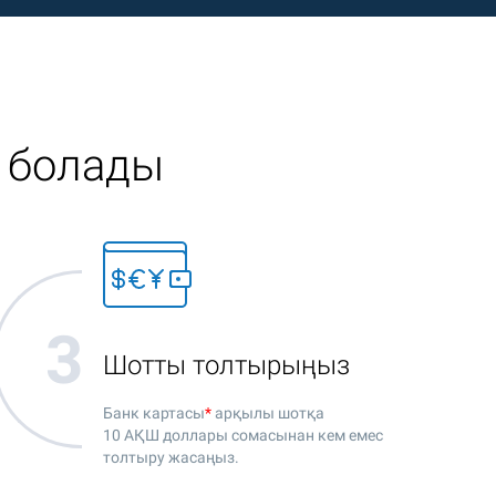
а болады
Шотты толтырыңыз
Банк картасы
*
арқылы шотқа
10 АҚШ доллары
сомасынан кем емес
толтыру жасаңыз.