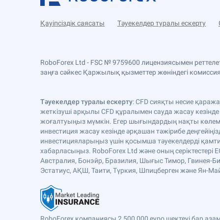
Қауіпсіздік саясаты
Тәуекелдер туралы ескерту
RoboForex Ltd - FSC № 9759600 лицензиясымен реттел
заңға сәйкес Қаржылық қызметтер жөніндегі комиссияда
Тәуекелдер туралы ескерту
: CFD сияқты несие қараж
жеткізуші арқылы CFD құралымен сауда жасау кезінде
жоғалтуыңыз мүмкін. Егер шығындардың нақты көлемі 
инвестиция жасау кезінде әрқашан тәжірибе деңгейіңіз
инвестицияларыңыз үшін қосымша тәуекелдерді қамтиды
хабарласыңыз. RoboForex Ltd және оның серіктестері 
Австралия, Бонэйр, Бразилия, Шығыс Тимор, Гвинея-Би
Эстатиус, АҚШ, Таити, Түркия, Шпицберген және Ян-Майе
RoboForex компаниясы 2 500 000 еуро шектеуі бар аз