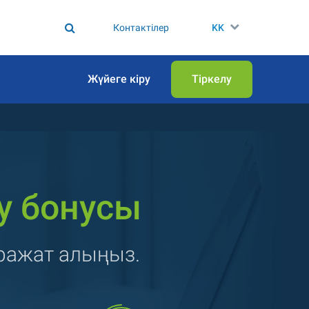
Контактілер
KK
Жүйеге кіру
Тіркелу
у бонусы
аражат алыңыз.