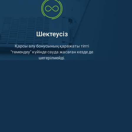
Шектеусіз
Қарсы алу бонусының қаражаты тіпті
"төмендеу" күйінде сауда жасаған кезде де
шегерілмейді.