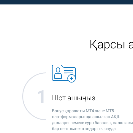
Қарсы а
Шот ашыңыз
Бонус қаражаты MT4 және MT5
платформаларында ашылған АҚШ
доллары немесе еуро базалық валютас
бар цент және стандартты сауда