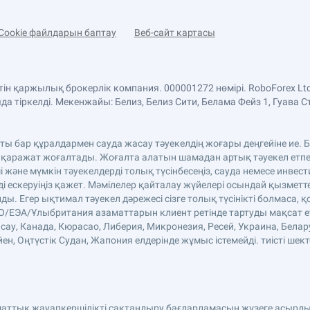
Cookie файлдарын баптау
Веб-сайт картасы
етін қаржылық брокерлік компания. 000001272 нөмірі. RoboForex 
 тіркелді. Мекенжайы: Белиз, Белиз Сити, Белама Фейз 1, Гуава С
аты бар құралдармен сауда жасау тәуекелдің жоғары деңгейіне ие
 қаражат жоғалтады. Жоғалта алатын шамадан артық тәуекел етпе
және мүмкін тәуекелдерді толық түсінбесеңіз, сауда немесе инве
ді ескеруіңіз қажет. Мәмілелер қайталау жүйелері осындай қызмет
. Егер ықтимал тәуекел дәрежесі сізге толық түсінікті болмаса, қ
ЕО/ЕЭА/Ұлыбритания азаматтарын клиент ретінде тартуды мақсат етп
сау, Канада, Кюрасао, Либерия, Микронезия, Ресей, Украина, Белар
н, Оңтүстік Судан, Жапония елдерінде жұмыс істемейді. тиісті шект
аматтық жауапкершілікті сақтандыру бағдарламасын жүзеге асырды