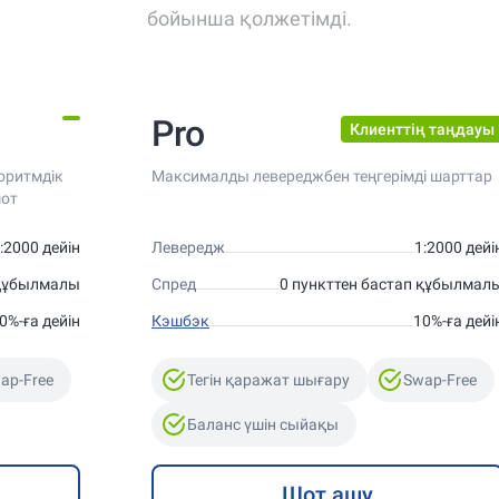
бойынша қолжетімді.
Pro
Клиенттің таңдауы
оритмдік
Максималды левереджбен теңгерімді шарттар
шот
:2000 дейін
Левередж
1:2000 дейі
 құбылмалы
Спред
0 пункттен бастап құбылмал
0%-ға дейін
Кэшбэк
10%-ға дейі
ap-Free
Тегін қаражат шығару
Swap-Free
Баланс үшін сыйақы
Шот ашу