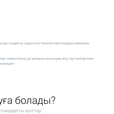
рталар, сондай-ақ алдын ала төленген карталардың көмегімен
лері немесе басқа да жасырын шығындар жоқ; бұл сенімді және
мкіндігі!
уға болады?
 стандартты шоттар