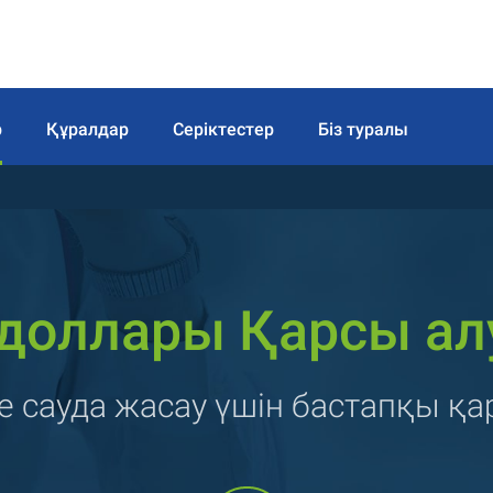
р
Құралдар
Серіктестер
Біз туралы
доллары Қарсы ал
не сауда жасау үшін бастапқы қ