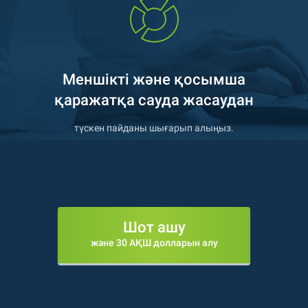
Меншікті және қосымша
қаражатқа сауда жасаудан
түскен пайданы шығарып алыңыз.
Шот ашу
және 30 АҚШ долларын алу