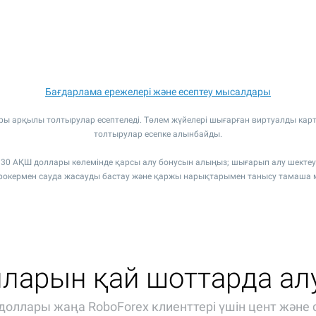
Бағдарлама ережелері және есептеу мысалдары
алары арқылы толтырулар есептеледі. Төлем жүйелері шығарған виртуалды ка
толтырулар есепке алынбайды.
н 30 АҚШ доллары көлемінде қарсы алу бонусын алыңыз; шығарып алу шектеу
брокермен сауда жасауды бастау және қаржы нарықтарымен танысу тамаша мү
ларын қай шоттарда ал
оллары жаңа RoboForex клиенттері үшін цент және