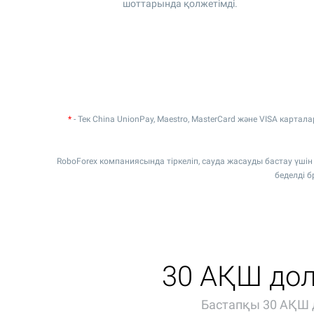
шоттарында қолжетімді.
*
- Тек China UnionPay, Maestro, MasterCard және VISA карт
RoboForex компаниясында тіркеліп, сауда жасауды бастау үші
беделді 
30 АҚШ дол
Бастапқы 30 АҚШ д