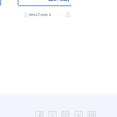
|
MetaTrader 4
MetaTrader 5