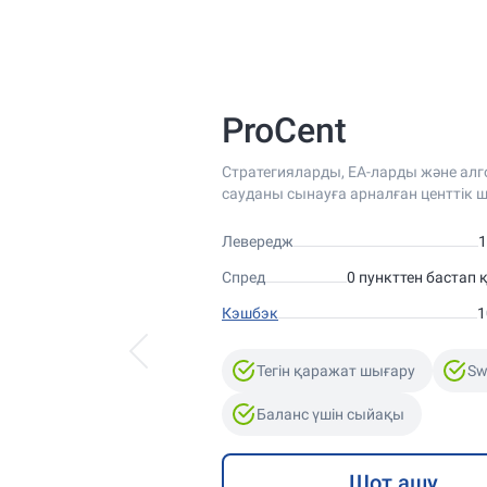
ProCent
Стратегияларды, EA-ларды және алг
сауданы сынауға арналған центтік 
Левередж
1
Спред
0 пункттен бастап
Кэшбэк
1
Тегін қаражат шығару
Sw
Баланс үшін сыйақы
Шот ашу