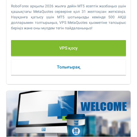
RoboForex арқылы 2026 жылға дейін MT5 есептік жазбаңыз үшін
қашықтағы MetaQuotes серверіне қол
31 желтоқсан
жеткізіңіз.
Науқанға қатысу үшін MT5 шотыңызды кемінде 500 АҚШ
долларымен толтырыңыз, VPS MetaQuotes қызметіне тапсырыс
беріңіз және оны мүлдем тегін пайдаланыңыз!
VPS қосу
Толығырақ