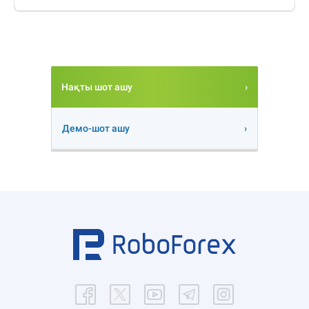
Нақты шот ашу
Демо-шот ашу