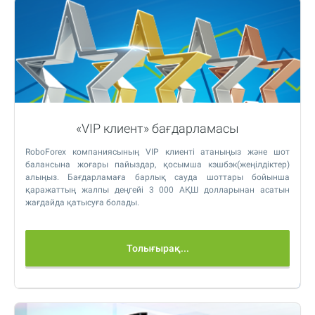
«VIP клиент» бағдарламасы
RoboForex компаниясының VIP клиенті атаныңыз және шот
балансына жоғары пайыздар, қосымша кэшбэк(жеңілдіктер)
алыңыз. Бағдарламаға барлық сауда шоттары бойынша
қаражаттың жалпы деңгейі 3 000 АҚШ долларынан асатын
жағдайда қатысуға болады.
Толығырақ...