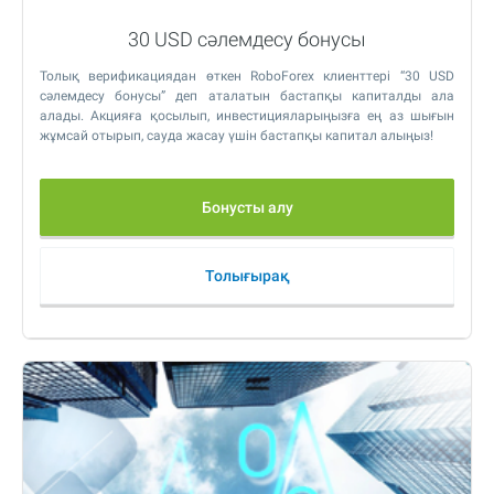
30 USD сәлемдесу бонусы
Толық верификациядан өткен RoboForex клиенттері “30 USD
сәлемдесу бонусы” деп аталатын бастапқы капиталды ала
алады. Акцияға қосылып, инвестицияларыңызға ең аз шығын
жұмсай отырып, сауда жасау үшін бастапқы капитал алыңыз!
Бонусты алу
Толығырақ