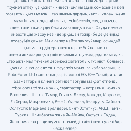
қаражат жоғалтады. Жоғалта алатын шамадан артық
тәуекел етпеуіңіз қажет - инвестицияңыздың сомасынан көп
жоғалтуыңыз мүмкін. Егер шығындардың нақты көлемі және
мүмкін тәуекелдерді толық түсінбесеңіз, сауда немесе
инвестиция жасауды бастамағаныңыз жөн. Сауда немесе
инвестиция жасау кезінде әрқашан тәжірибе деңгейіңізді
ескеруіңіз қажет. Мәмілелер қайталау жүйелері осындай
қызметтердің ерекшеліктеріне байланысты
инвестицияларыңыз үшін қосымша тәуекелдерді қамтиды.
Егер ықтимал тәуекел дәрежесі сізге толық түсінікті болмаса,
қосымша кеңес алу үшін тәуелсіз маманға хабарласыңыз.
RoboForex Ltd және оның серіктестері ЕО/ЕЭА/Ұлыбритания
азаматтарын клиент ретінде тартуды мақсат етпейді.
RoboForex Ltd және оның серіктестері Австралия, Бонэйр,
Бразилия, Шығыс Тимор, Гвинея-Бисау, Канада, Кюрасао,
Либерия, Микронезия, Ресей, Украина, Беларусь, Сайпан,
Солтүстік Мариана аралдары, Синт-Эстатиус, АҚШ, Таити,
Түркия, Шпицберген және Ян-Майен, Оңтүстік Судан,
Жапония елдерінде жұмыс істемейді. тиісті шектеулері бар
басқа елдер.