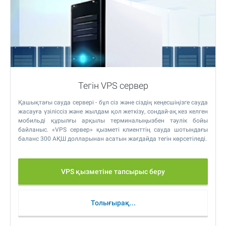
Тегін VPS сервер
Қашықтағы сауда сервері - бұл сіз және сіздің кеңесшіңізге сауда
жасауға үзіліссіз және жылдам қол жеткізу, сондай-ақ кез келген
мобильді құрылғы арқылы терминалыңызбен тәулік бойы
байланыс. «VPS сервер» қызметі клиенттің сауда шотындағы
баланс 300 АҚШ долларынан асатын жағдайда тегін көрсетіледі.
VPS қызметіне тапсырыс беру
Толығырақ...