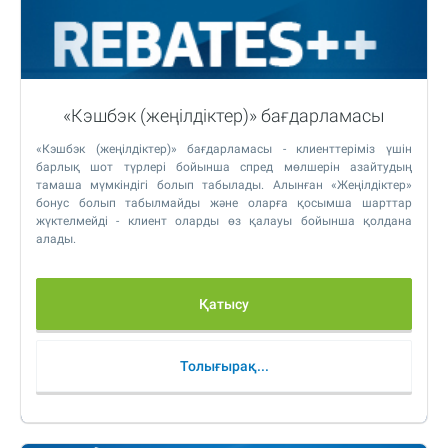
«Кэшбэк (жеңілдіктер)» бағдарламасы
«Кэшбэк (жеңілдіктер)» бағдарламасы - клиенттеріміз үшін
барлық шот түрлері бойынша спред мөлшерін азайтудың
тамаша мүмкіндігі болып табылады. Алынған «Жеңілдіктер»
бонус болып табылмайды және оларға қосымша шарттар
жүктелмейді - клиент оларды өз қалауы бойынша қолдана
алады.
Қатысу
Толығырақ...