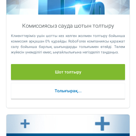
Комиссиясыз сауда шотын толтыру
Клиенттеріміз үшін шотты кез келген жолмен толтыру бойынша
комиссия әрқашан 0% құрайды. RoboForex компаниясы қаражат
салу бойынша барлық шығындарды толығымен өтейді. Төлем
жүйесін үнемділігі емес, ыңғайлылығына негізделіп таңдаңыз.
Шот толтыру
Толығырақ...