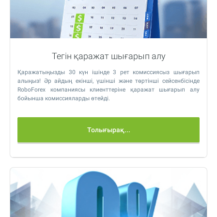
Тегін қаражат шығарып алу
Қаражатыңызды 30 күн ішінде 3 рет комиссиясыз шығарып
алыңыз! Әр айдың екінші, үшінші және төртінші сейсенбісінде
RoboForex компаниясы клиенттеріне қаражат шығарып алу
бойынша комиссияларды өтейді.
Толығырақ...