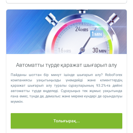
Автоматты түрде қаражат шығарып алу
Пайданы шоттан бір минут ішінде шығарып алу? RoboForex
компаниясы уақытыңызды үнемдейді және клиенттердің
қаражат шығарып алу туралы сұрауларының 93.2%-ға дейіні
автоматты түрде өңделеді. Сұрауыңыз тек жұмыс уақытында
ғана емес, түнде де, демалыс және мереке күндері де орындалуы
мүмкін.
Толығырақ...