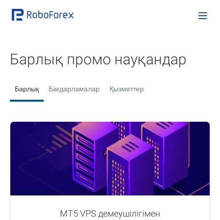
Барлық промо науқандар
Барлық
Бағдарламалар
Қызметтер
MT5 VPS демеушілігімен