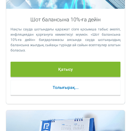
Шот балансына 10%-ға дейін
Нақты сауда шотындағы қаражат сізге қосымша табыс әкеліп,
инфляциядан қорғануға көмектесуі мүмкін. «Шот балансына
10%-ға дейін» бағдарламасы аясында сауда шотыңыздың
балансына жылдық сыйақы түрінде ай сайын есептеулер алатын
боласыз.
Қатысу
Толығырақ...