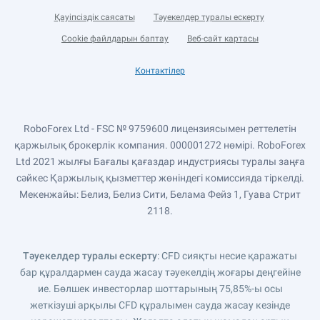
Қауіпсіздік саясаты
Тәуекелдер туралы ескерту
Cookie файлдарын баптау
Веб-сайт картасы
Контактілер
RoboForex Ltd - FSC № 9759600 лицензиясымен реттелетін
қаржылық брокерлік компания. 000001272 нөмірі. RoboForex
Ltd 2021 жылғы Бағалы қағаздар индустриясы туралы заңға
сәйкес Қаржылық қызметтер жөніндегі комиссияда тіркелді.
Мекенжайы: Белиз, Белиз Сити, Белама Фейз 1, Гуава Стрит
2118.
Тәуекелдер туралы ескерту
: CFD сияқты несие қаражаты
бар құралдармен сауда жасау тәуекелдің жоғары деңгейіне
ие. Бөлшек инвесторлар шоттарының 75,85%-ы осы
жеткізуші арқылы CFD құралымен сауда жасау кезінде