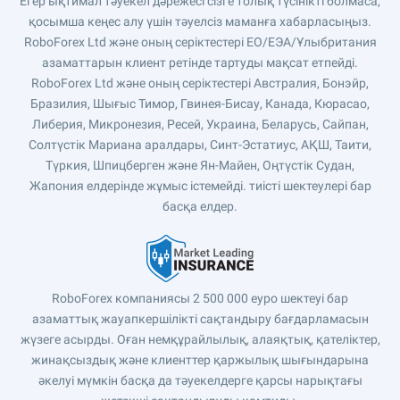
Егер ықтимал тәуекел дәрежесі сізге толық түсінікті болмаса,
қосымша кеңес алу үшін тәуелсіз маманға хабарласыңыз.
RoboForex Ltd және оның серіктестері ЕО/ЕЭА/Ұлыбритания
азаматтарын клиент ретінде тартуды мақсат етпейді.
RoboForex Ltd және оның серіктестері Австралия, Бонэйр,
Бразилия, Шығыс Тимор, Гвинея-Бисау, Канада, Кюрасао,
Либерия, Микронезия, Ресей, Украина, Беларусь, Сайпан,
Солтүстік Мариана аралдары, Синт-Эстатиус, АҚШ, Таити,
Түркия, Шпицберген және Ян-Майен, Оңтүстік Судан,
Жапония елдерінде жұмыс істемейді. тиісті шектеулері бар
басқа елдер.
RoboForex компаниясы 2 500 000 еуро шектеуі бар
азаматтық жауапкершілікті сақтандыру бағдарламасын
жүзеге асырды. Оған немқұрайлылық, алаяқтық, қателіктер,
жинақсыздық және клиенттер қаржылық шығындарына
әкелуі мүмкін басқа да тәуекелдерге қарсы нарықтағы