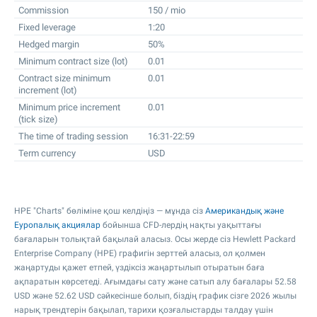
Commission
150 / mio
Fixed leverage
1:20
Hedged margin
50%
Minimum contract size (lot)
0.01
Contract size minimum
0.01
increment (lot)
Minimum price increment
0.01
(tick size)
The time of trading session
16:31-22:59
Term currency
USD
HPE "Charts" бөліміне қош келдіңіз — мұнда сіз
Американдық және
Еуропалық акциялар
бойынша CFD-лердің нақты уақыттағы
бағаларын толықтай бақылай аласыз. Осы жерде сіз Hewlett Packard
Enterprise Company (HPE) графигін зерттей аласыз, ол қолмен
жаңартуды қажет етпей, үздіксіз жаңартылып отыратын баға
ақпаратын көрсетеді. Ағымдағы сату және сатып алу бағалары
52.58
USD және
52.62
USD сәйкесінше болып, біздің график сізге 2026 жылы
нарық трендтерін бақылап, тарихи қозғалыстарды талдау үшін