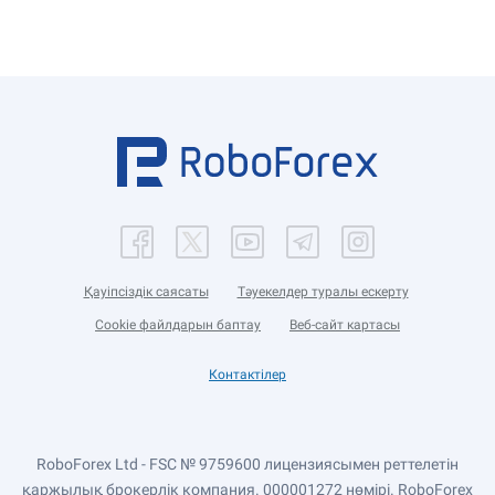
Қауіпсіздік саясаты
Тәуекелдер туралы ескерту
Cookie файлдарын баптау
Веб-сайт картасы
Контактілер
RoboForex Ltd - FSC № 9759600 лицензиясымен реттелетін
қаржылық брокерлік компания. 000001272 нөмірі. RoboForex