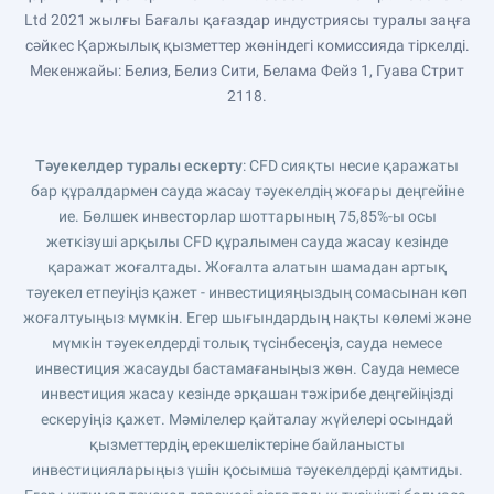
Ltd 2021 жылғы Бағалы қағаздар индустриясы туралы заңға
сәйкес Қаржылық қызметтер жөніндегі комиссияда тіркелді.
Мекенжайы: Белиз, Белиз Сити, Белама Фейз 1, Гуава Стрит
2118.
Тәуекелдер туралы ескерту
: CFD сияқты несие қаражаты
бар құралдармен сауда жасау тәуекелдің жоғары деңгейіне
ие. Бөлшек инвесторлар шоттарының 75,85%-ы осы
жеткізуші арқылы CFD құралымен сауда жасау кезінде
қаражат жоғалтады. Жоғалта алатын шамадан артық
тәуекел етпеуіңіз қажет - инвестицияңыздың сомасынан көп
жоғалтуыңыз мүмкін. Егер шығындардың нақты көлемі және
мүмкін тәуекелдерді толық түсінбесеңіз, сауда немесе
инвестиция жасауды бастамағаныңыз жөн. Сауда немесе
инвестиция жасау кезінде әрқашан тәжірибе деңгейіңізді
ескеруіңіз қажет. Мәмілелер қайталау жүйелері осындай
қызметтердің ерекшеліктеріне байланысты
инвестицияларыңыз үшін қосымша тәуекелдерді қамтиды.