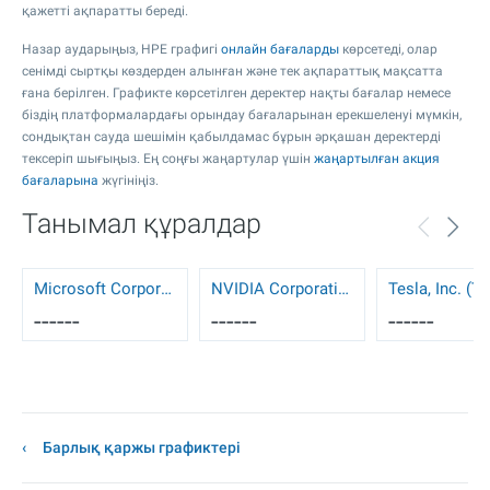
қажетті ақпаратты береді.
Назар аударыңыз, HPE графигі
онлайн бағаларды
көрсетеді, олар
сенімді сыртқы көздерден алынған және тек ақпараттық мақсатта
ғана берілген. Графикте көрсетілген деректер нақты бағалар немесе
біздің платформалардағы орындау бағаларынан ерекшеленуі мүмкін,
сондықтан сауда шешімін қабылдамас бұрын әрқашан деректерді
тексеріп шығыңыз. Ең соңғы жаңартулар үшін
жаңартылған акция
бағаларына
жүгініңіз.
Танымал құралдар
Microsoft Corporation (MSFT)
NVIDIA Corporation (NVDA)
Tesla, Inc. (T
------
------
------
Барлық қаржы графиктері