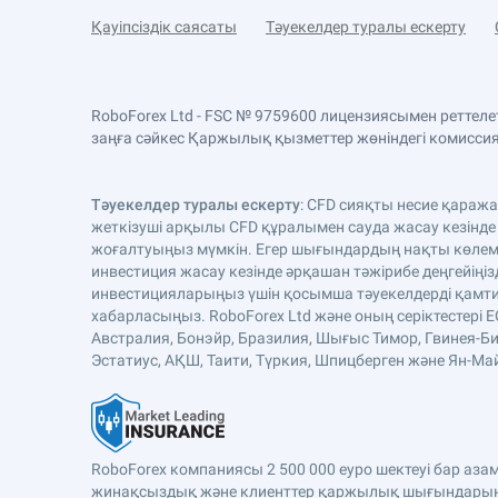
Қауіпсіздік саясаты
Тәуекелдер туралы ескерту
RoboForex Ltd - FSC № 9759600 лицензиясымен реттел
заңға сәйкес Қаржылық қызметтер жөніндегі комиссияда
Тәуекелдер туралы ескерту
: CFD сияқты несие қараж
жеткізуші арқылы CFD құралымен сауда жасау кезінде
жоғалтуыңыз мүмкін. Егер шығындардың нақты көлемі 
инвестиция жасау кезінде әрқашан тәжірибе деңгейіңіз
инвестицияларыңыз үшін қосымша тәуекелдерді қамтиды
хабарласыңыз. RoboForex Ltd және оның серіктестері 
Австралия, Бонэйр, Бразилия, Шығыс Тимор, Гвинея-Би
Эстатиус, АҚШ, Таити, Түркия, Шпицберген және Ян-Майе
RoboForex компаниясы 2 500 000 еуро шектеуі бар аз
жинақсыздық және клиенттер қаржылық шығындарына 