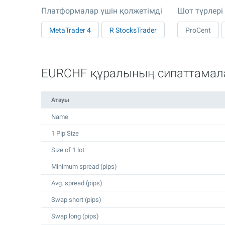
Платформалар үшін қолжетімді
Шот түрлері
MetaTrader 4
R StocksTrader
ProCent
EURCHF құралының сипаттама
Атауы
Name
1 Pip Size
Size of 1 lot
Minimum spread (pips)
Avg. spread (pips)
Swap short (pips)
Swap long (pips)