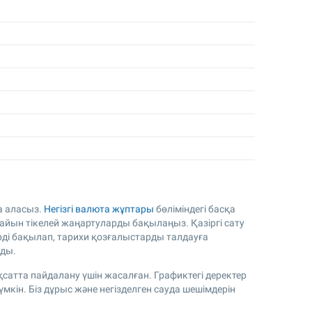
ба аласыз.
Негізгі валюта жұптары
бөліміндегі басқа
сайын тікелей жаңартуларды бақылаңыз. Қазіргі сату
ерді бақылап, тарихи қозғалыстарды талдауға
ады.
сатта пайдалану үшін жасалған. Графиктегі деректер
кін. Біз дұрыс және негізделген сауда шешімдерін