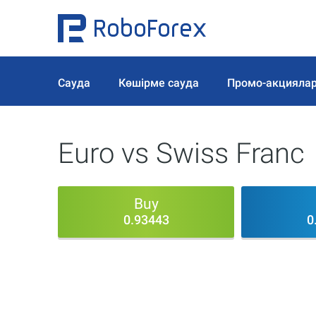
Сауда
Көшірме сауда
Промо-акцияла
Euro vs Swiss Franc
Buy
0.93443
0