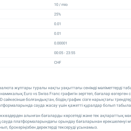
10 / mio
25%
0.01
0.01
0.00001
00:05 - 23:55
CHF
згі валюта жұптары туралы нақты уақыттағы сенімді мәліметтерді та
амикалық Euro vs Swiss Franc графигін зерттеп, бағалар өзгерген 
D сәйкесінше болғандықтан, біздің график сізге нарықтағы трендт
тформаларында сауда жасау үшін қажетті құралдар болып табыл
ккөздерден алынған бағаларды көрсетеді және тек ақпараттық мақ
ң сауда платформаларындағы орындау бағаларынан ерекшеленуі мүм
ып, брокеріңізбен деректерді тексеруді ұсынамыз.