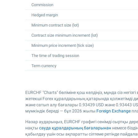
Commission
Hedged margin
Minimum contract size (lot)
Contract size minimum increment (lot)
Minimum price increment (tick size)
The time of trading session
Term currency
EURCHF "Charts" бөліміне қош келдіңіз, мұнда сіз негі
жетекші Forex құралдарының қатарында қолжетімді дин
және сатып алу бағалары
0.93439
USD және
0.93443
US
мүмкіндік береді — бұл 2026 жылы
Foreign Exchange
пла
Назар аударыңыз, EURCHF графигі сенімді сыртқы дере
нақты
сауда құралдарының бағаларынан
немесе бізді
қабылдау үшін осы ақпаратты сілтеме ретінде пайдалан