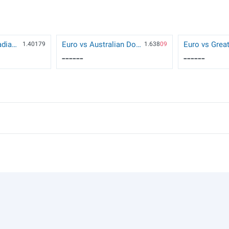
US Dollar vs Canadian Dollar
Euro vs Australian Dollar
1.40179
1.638
09
------
------