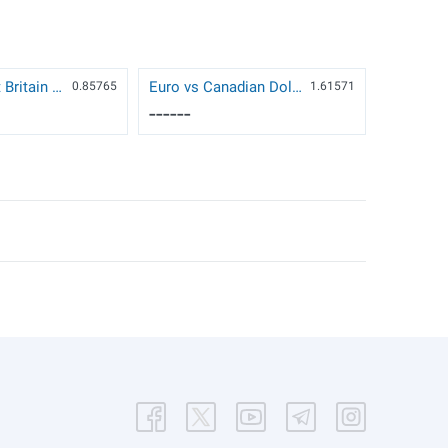
Euro vs Great Britain Pound
Euro vs Canadian Dollar
0.85765
1.61571
------