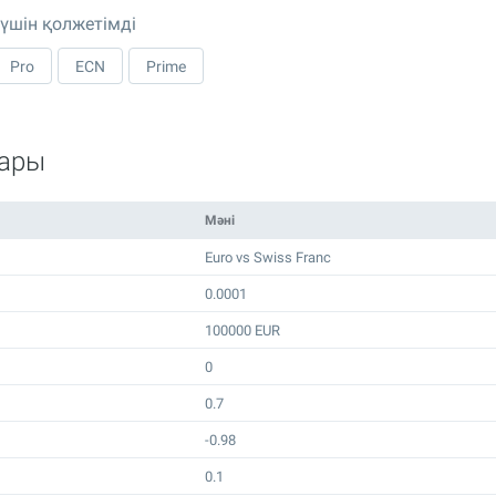
 үшін қолжетімді
Pro
ECN
Prime
лары
Мәні
Euro vs Swiss Franc
0.0001
100000 EUR
0
0.7
-0.98
0.1