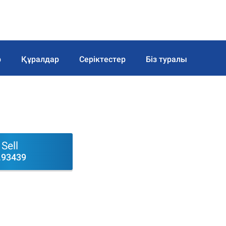
р
Құралдар
Серіктестер
Біз туралы
Sell
.93439