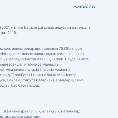
Контактілер
Ltd 2021 жылғы Бағалы қағаздар индустриясы туралы
трит 2118.
. Бөлшек инвесторлар шоттарының 75,85%-ы осы
уіңіз қажет - инвестицияңыздың сомасынан көп
стиция жасауды бастамағаныңыз жөн. Сауда немесе
тердің ерекшеліктеріне байланысты
осымша кеңес алу үшін тәуелсіз маманға
ейді. RoboForex Ltd және оның серіктестері
усь, Сайпан, Солтүстік Мариана аралдары, Синт-
еулері бар басқа елдер.
. Оған немқұрайлылық, алаяқтық, қателіктер,
сақтандыруды қамтиды.