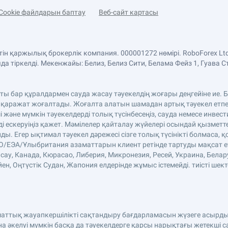
Cookie файлдарын баптау
Веб-сайт картасы
етін қаржылық брокерлік компания. 000001272 нөмірі. RoboForex 
 тіркелді. Мекенжайы: Белиз, Белиз Сити, Белама Фейз 1, Гуава С
аты бар құралдармен сауда жасау тәуекелдің жоғары деңгейіне ие
 қаражат жоғалтады. Жоғалта алатын шамадан артық тәуекел етпе
және мүмкін тәуекелдерді толық түсінбесеңіз, сауда немесе инве
ді ескеруіңіз қажет. Мәмілелер қайталау жүйелері осындай қызмет
. Егер ықтимал тәуекел дәрежесі сізге толық түсінікті болмаса, қ
ЕО/ЕЭА/Ұлыбритания азаматтарын клиент ретінде тартуды мақсат етп
сау, Канада, Кюрасао, Либерия, Микронезия, Ресей, Украина, Белар
н, Оңтүстік Судан, Жапония елдерінде жұмыс істемейді. тиісті шект
аматтық жауапкершілікті сақтандыру бағдарламасын жүзеге асырды
әкелуі мүмкін басқа да тәуекелдерге қарсы нарықтағы жетекші 