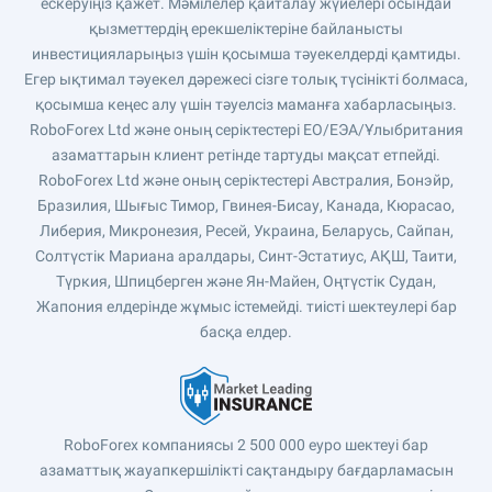
ескеруіңіз қажет. Мәмілелер қайталау жүйелері осындай
қызметтердің ерекшеліктеріне байланысты
инвестицияларыңыз үшін қосымша тәуекелдерді қамтиды.
Егер ықтимал тәуекел дәрежесі сізге толық түсінікті болмаса,
қосымша кеңес алу үшін тәуелсіз маманға хабарласыңыз.
RoboForex Ltd және оның серіктестері ЕО/ЕЭА/Ұлыбритания
азаматтарын клиент ретінде тартуды мақсат етпейді.
RoboForex Ltd және оның серіктестері Австралия, Бонэйр,
Бразилия, Шығыс Тимор, Гвинея-Бисау, Канада, Кюрасао,
Либерия, Микронезия, Ресей, Украина, Беларусь, Сайпан,
Солтүстік Мариана аралдары, Синт-Эстатиус, АҚШ, Таити,
Түркия, Шпицберген және Ян-Майен, Оңтүстік Судан,
Жапония елдерінде жұмыс істемейді. тиісті шектеулері бар
басқа елдер.
RoboForex компаниясы 2 500 000 еуро шектеуі бар
азаматтық жауапкершілікті сақтандыру бағдарламасын