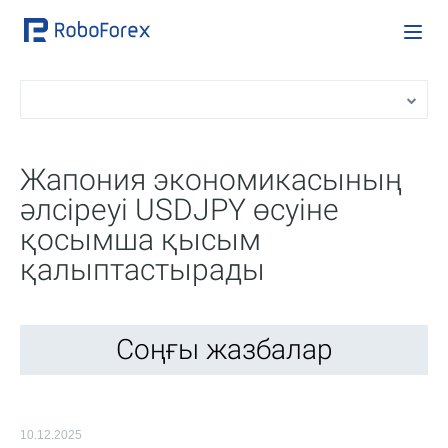
Жапония экономикасының
әлсіреуі USDJPY өсуіне
қосымша қысым
қалыптастырады
Соңғы жазбалар
10.12.2025