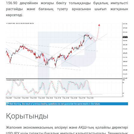
156.90 деңгейінен жоғары бекіту толыққанды бұқалық импульсті
растайды және бағаның түзету арнасынан шығып жатқанын
көрсетеді.
Қорытынды
Жапония экономикасының әлсіреуі және АҚШ-тың қолайлы деректері
USDJPY үшін тұрақты бұқалық импульс қалыптастырады. Техникалық