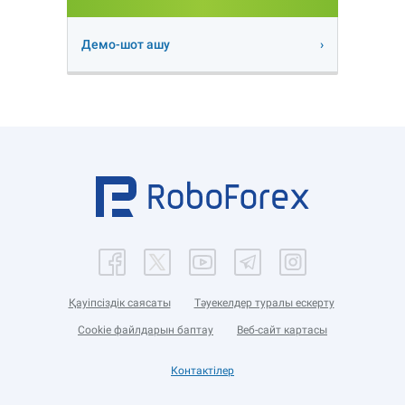
Демо-шот ашу
Қауіпсіздік саясаты
Тәуекелдер туралы ескерту
Cookie файлдарын баптау
Веб-сайт картасы
Контактілер