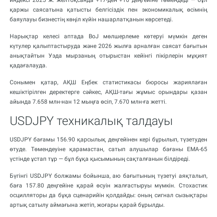
индексі 2025 ж. желтоқсанда +17-ден +10 деңгейіне төмендеді — бұл
қаржы саясатына қатысты белгісіздік пен экономикалық өсімнің
баяулауы бизнестің көңіл күйін нашарлатқанын көрсетеді.
Нарықтар келесі аптада BoJ мөлшерлеме көтеруі мүмкін деген
күтулер қалыптастыруда және 2026 жылға арналған саясат бағытын
анықтайтын Уэда мырзаның отырыстан кейінгі пікірлерін мұқият
қадағалауда.
Сонымен қатар, АҚШ Еңбек статистикасы бюросы жариялаған
кешіктірілген деректерге сәйкес, АҚШ-тағы жұмыс орындары қазан
айында 7.658 млн-нан 12 мыңға өсіп, 7.670 млн-ға жетті.
USDJPY техникалық талдауы
USDJPY бағамы 156.90 қарсылық деңгейінен кері бұрылып, түзетуден
өтуде. Төмендеуіне қарамастан, сатып алушылар бағаны EMA-65
үстінде ұстап тұр — бұл бұқа қысымының сақталғанын білдіреді.
Бүгінгі USDJPY болжамы бойынша, аю бағытының түзетуі аяқталып,
баға 157.80 деңгейіне қарай өсуін жалғастыруы мүмкін. Стохастик
осцилляторы да бұқа сценарийін қолдайды: оның сигнал сызықтары
артық сатылу аймағына жетіп, жоғары қарай бұрылды.