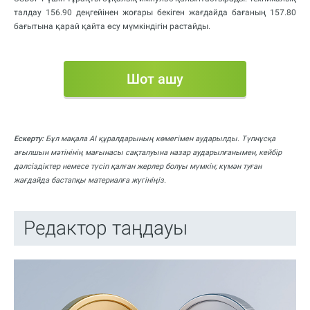
талдау 156.90 деңгейінен жоғары бекіген жағдайда бағаның 157.80
бағытына қарай қайта өсу мүмкіндігін растайды.
Шот ашу
Ескерту:
Бұл мақала AI құралдарының көмегімен аударылды. Түпнұсқа
ағылшын мәтінінің мағынасы сақталуына назар аударылғанымен, кейбір
дәлсіздіктер немесе түсіп қалған жерлер болуы мүмкін; күмән туған
жағдайда бастапқы материалға жүгініңіз.
Редактор таңдауы