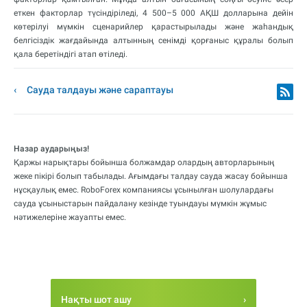
еткен факторлар түсіндіріледі, 4 500–5 000 АҚШ долларына дейін
көтерілуі мүмкін сценарийлер қарастырылады және жаһандық
белгісіздік жағдайында алтынның сенімді қорғаныс құралы болып
қала беретіндігі атап өтіледі.
Сауда талдауы және сараптауы
Назар аударыңыз!
Қаржы нарықтары бойынша болжамдар олардың авторларының
жеке пікірі болып табылады. Ағымдағы талдау сауда жасау бойынша
нұсқаулық емес. RoboForex компаниясы ұсынылған шолулардағы
сауда ұсыныстарын пайдалану кезінде туындауы мүмкін жұмыс
нәтижелеріне жауапты емес.
Нақты шот ашу