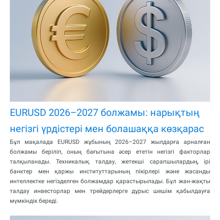
EURUSD 2026–2027 болжамы: нарықтың
негізгі үрдістері мен болашаққа көзқарас
Бұл мақалада EURUSD жұбының 2026–2027 жылдарға арналған
болжамы беріліп, оның бағытына әсер ететін негізгі факторлар
талқыланады. Техникалық талдау, жетекші сарапшылардың, ірі
банктер мен қаржы институттарының пікірлері және жасанды
интеллектке негізделген болжамдар қарастырылады. Бұл жан-жақты
талдау инвесторлар мен трейдерлерге дұрыс шешім қабылдауға
мүмкіндік береді.