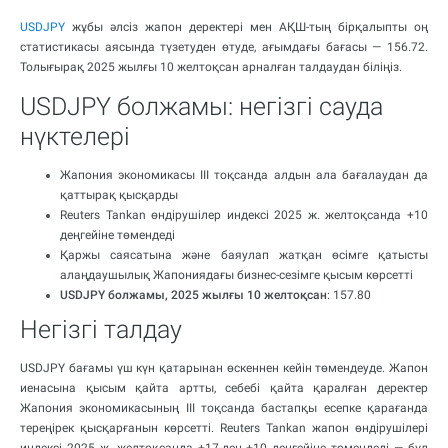
USDJPY
жұбы әлсіз жапон деректері мен АҚШ-тың бірқалыпты оң
статистикасы аясында түзетуден өтуде, ағымдағы бағасы — 156.72.
Толығырақ 2025 жылғы 10 желтоқсан арналған талдаудан біліңіз.
USDJPY болжамы: негізгі сауда
нүктелері
Жапония экономикасы III тоқсанда алдын ала бағалаудан да
қаттырақ қысқарды
Reuters Tankan өндірушілер индексі 2025 ж. желтоқсанда +10
деңгейіне төмендеді
Қаржы саясатына және баяулап жатқан өсімге қатысты
алаңдаушылық Жапониядағы бизнес-сезімге қысым көрсетті
USDJPY болжамы, 2025 жылғы 10 желтоқсан
: 157.80
Негізгі талдау
USDJPY бағамы үш күн қатарынан өскеннен кейін төмендеуде. Жапон
иенасына қысым қайта артты, себебі қайта қаралған деректер
Жапония экономикасының III тоқсанда бастапқы есепке қарағанда
тереңірек қысқарғанын көрсетті. Reuters Tankan жапон өндірушілері