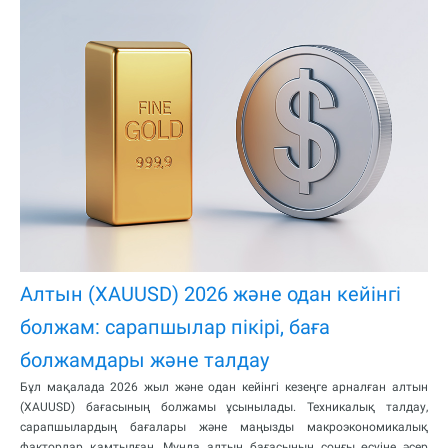
Алтын (XAUUSD) 2026 және одан кейінгі
болжам: сарапшылар пікірі, баға
болжамдары және талдау
Бұл мақалада 2026 жыл және одан кейінгі кезеңге арналған алтын
(XAUUSD) бағасының болжамы ұсынылады. Техникалық талдау,
сарапшылардың бағалары және маңызды макроэкономикалық
факторлар қамтылған. Мұнда алтын бағасының соңғы өсуіне әсер