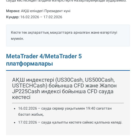
сауда кестесіндегі алдағы өзгерістерге назарларыңызды аударамыз.
Мереке:
АҚШ еліндегі Президент күні
Күндер:
16.02.2026 – 17.02.2026
Кесте тек ақпараттық мақсаттарға арналған және өзгертілуі
мүмкін.
MetaTrader 4/MetaTrader 5
платформалары
АҚШ индекстері (US30Cash, US500Cash,
USTECHCash) бойынша CFD және Жапон
JP225Cash индексі бойынша CFD сауда
кестесі
16.02.2026 – сауда сервер уақытымен 19:40 сағаттан
бастап жабық.
17.02.2026 – сауда қалыпты кестеге сәйкес қалпына келеді.