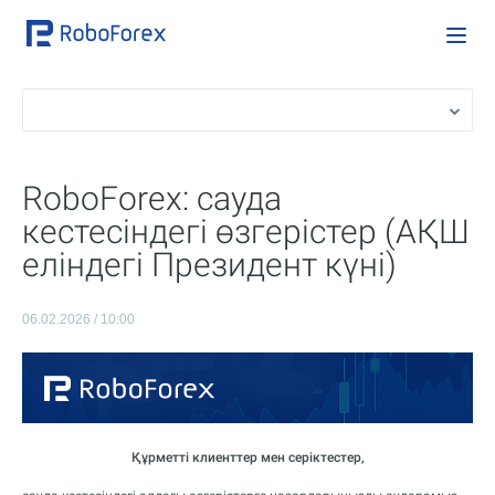
RoboForex: сауда
кестесіндегі өзгерістер (АҚШ
еліндегі Президент күні)
06.02.2026 / 10:00
Құрметті клиенттер мен серіктестер,