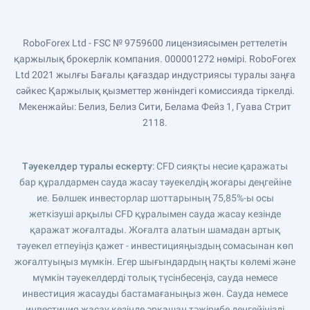
RoboForex Ltd - FSC № 9759600 лицензиясымен реттелетін
қаржылық брокерлік компания. 000001272 нөмірі. RoboForex
Ltd 2021 жылғы Бағалы қағаздар индустриясы туралы заңға
сәйкес Қаржылық қызметтер жөніндегі комиссияда тіркелді.
Мекенжайы: Белиз, Белиз Сити, Белама Фейз 1, Гуава Стрит
2118.
Тәуекелдер туралы ескерту
: CFD сияқты несие қаражаты
бар құралдармен сауда жасау тәуекелдің жоғары деңгейіне
ие. Бөлшек инвесторлар шоттарының 75,85%-ы осы
жеткізуші арқылы CFD құралымен сауда жасау кезінде
қаражат жоғалтады. Жоғалта алатын шамадан артық
тәуекел етпеуіңіз қажет - инвестицияңыздың сомасынан көп
жоғалтуыңыз мүмкін. Егер шығындардың нақты көлемі және
мүмкін тәуекелдерді толық түсінбесеңіз, сауда немесе
инвестиция жасауды бастамағаныңыз жөн. Сауда немесе
инвестиция жасау кезінде әрқашан тәжірибе деңгейіңізді