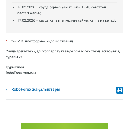
16.02.2026 – сауда сервер уақытымен 19:40 сағаттан
бастап жабық.
17.02.2026 – сауда қалыпты кестеге сәйкес қалпына келеді.
*
– тек MT5 платформасында қолжетімді.
Сауда әрекеттеріңізді жоспарлау кезінде осы өзгерістерді ескеруіңізді
сұраймыз.
Құрметпен,
RoboForex ұжымы
RoboForex жаңалықтары