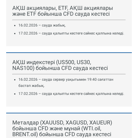
АҚШ акциялары, ETF, АҚШ акциялары
және ETF бойынша CFD сауда кестесі
16.02.2026 – сауда жабық.
17.02.2026 – сауда қалыпты кестеге сәйкес қалпына келеді.
АҚШ индекстері (US500, US30,
NAS100) бойынша CFD сауда кестесі
16.02.2026 – сауда сервер уақытымен 19:40 сағаттан
бастап жабық.
17.02.2026 – сауда қалыпты кестеге сәйкес қалпына келеді.
Металдар (XAUUSD, XAGUSD, XAUEUR)
бойынша CFD және мұнай (WTI.oil,
BRENT.oil) бойынша CFD сауда кестесі