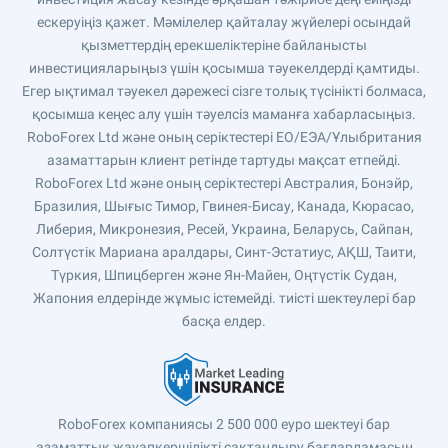
ескеруіңіз қажет. Мәмілелер қайталау жүйелері осындай
қызметтердің ерекшеліктеріне байланысты
инвестицияларыңыз үшін қосымша тәуекелдерді қамтиды.
Егер ықтимал тәуекел дәрежесі сізге толық түсінікті болмаса,
қосымша кеңес алу үшін тәуелсіз маманға хабарласыңыз.
RoboForex Ltd және оның серіктестері ЕО/ЕЭА/Ұлыбритания
азаматтарын клиент ретінде тартуды мақсат етпейді.
RoboForex Ltd және оның серіктестері Австралия, Бонэйр,
Бразилия, Шығыс Тимор, Гвинея-Бисау, Канада, Кюрасао,
Либерия, Микронезия, Ресей, Украина, Беларусь, Сайпан,
Солтүстік Мариана аралдары, Синт-Эстатиус, АҚШ, Таити,
Түркия, Шпицберген және Ян-Майен, Оңтүстік Судан,
Жапония елдерінде жұмыс істемейді. тиісті шектеулері бар
басқа елдер.
RoboForex компаниясы 2 500 000 еуро шектеуі бар
азаматтық жауапкершілікті сақтандыру бағдарламасын