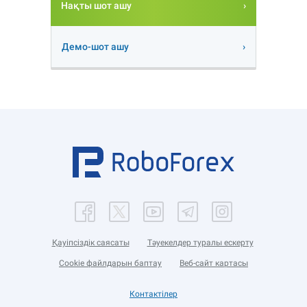
Нақты шот ашу
Демо-шот ашу
Қауіпсіздік саясаты
Тәуекелдер туралы ескерту
Cookie файлдарын баптау
Веб-сайт картасы
Контактілер