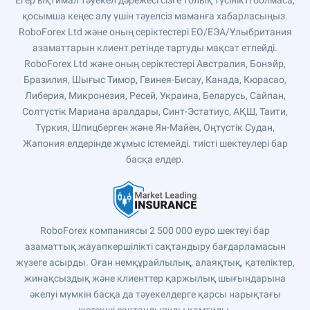
Егер ықтимал тәуекел дәрежесі сізге толық түсінікті болмаса,
қосымша кеңес алу үшін тәуелсіз маманға хабарласыңыз.
RoboForex Ltd және оның серіктестері ЕО/ЕЭА/Ұлыбритания
азаматтарын клиент ретінде тартуды мақсат етпейді.
RoboForex Ltd және оның серіктестері Австралия, Бонэйр,
Бразилия, Шығыс Тимор, Гвинея-Бисау, Канада, Кюрасао,
Либерия, Микронезия, Ресей, Украина, Беларусь, Сайпан,
Солтүстік Мариана аралдары, Синт-Эстатиус, АҚШ, Таити,
Түркия, Шпицберген және Ян-Майен, Оңтүстік Судан,
Жапония елдерінде жұмыс істемейді. тиісті шектеулері бар
басқа елдер.
RoboForex компаниясы 2 500 000 еуро шектеуі бар
азаматтық жауапкершілікті сақтандыру бағдарламасын
жүзеге асырды. Оған немқұрайлылық, алаяқтық, қателіктер,
жинақсыздық және клиенттер қаржылық шығындарына
әкелуі мүмкін басқа да тәуекелдерге қарсы нарықтағы