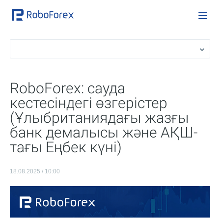
RoboForex: сауда
кестесіндегі өзгерістер
(Ұлыбританиядағы жазғы
банк демалысы және АҚШ-
тағы Еңбек күні)
18.08.2025 / 10:00