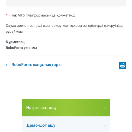
*
– тек MT5 платформасында қолжетімді.
Сауда әрекеттеріңізді жоспарлау кезінде осы өзгерістерді ескеруіңізді
сұраймыз.
Құрметпен,
RoboForex ұжымы
RoboForex жаңалықтары
Нақты шот ашу
Демо-шот ашу