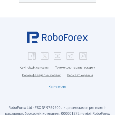
Қауіпсіздік саясаты
Тәуекелдер туралы ескерту
Cookie файлдарын баптау
Веб-сайт картасы
Контактілер
RoboForex Ltd - FSC № 9759600 лицензиясымен реттелетін
қаржылық брокерлік компания. 000001272 нөмірі. RoboForex