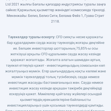
Ltd 2021 жылғы Бағалы қағаздар индустриясы туралы заңға
сәйкес Қаржылық қызметтер жөніндегі комиссияда тіркелді.
Мекенжайы: Белиз, Белиз Сити, Белама Фейз 1, Гуава Стрит
2118.
Тәуекелдер туралы ескерту
: CFD сияқты несие қаражаты
бар құралдармен сауда жасау тәуекелдің жоғары деңгейіне
ие. Бөлшек инвесторлар шоттарының 75,85%-ы осы
жеткізуші арқылы CFD құралымен сауда жасау кезінде
қаражат жоғалтады. Жоғалта алатын шамадан артық
тәуекел етпеуіңіз қажет - инвестицияңыздың сомасынан көп
жоғалтуыңыз мүмкін. Егер шығындардың нақты көлемі және
мүмкін тәуекелдерді толық түсінбесеңіз, сауда немесе
инвестиция жасауды бастамағаныңыз жөн. Сауда немесе
инвестиция жасау кезінде әрқашан тәжірибе деңгейіңізді
ескеруіңіз қажет. Мәмілелер қайталау жүйелері осындай
қызметтердің ерекшеліктеріне байланысты
инвестицияларыңыз үшін қосымша тәуекелдерді қамтиды.