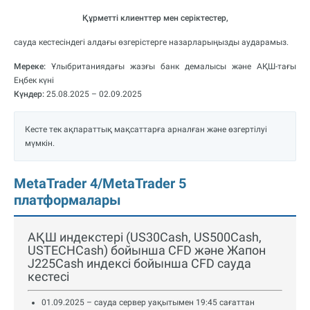
Құрметті клиенттер мен серіктестер,
сауда кестесіндегі алдағы өзгерістерге назарларыңызды аударамыз.
Мереке:
Ұлыбританиядағы жазғы банк демалысы және АҚШ-тағы
Еңбек күні
Күндер:
25.08.2025 – 02.09.2025
Кесте тек ақпараттық мақсаттарға арналған және өзгертілуі
мүмкін.
MetaTrader 4/MetaTrader 5
платформалары
АҚШ индекстері (US30Cash, US500Cash,
USTECHCash) бойынша CFD және Жапон
J225Cash индексі бойынша CFD сауда
кестесі
01.09.2025 – сауда сервер уақытымен 19:45 сағаттан