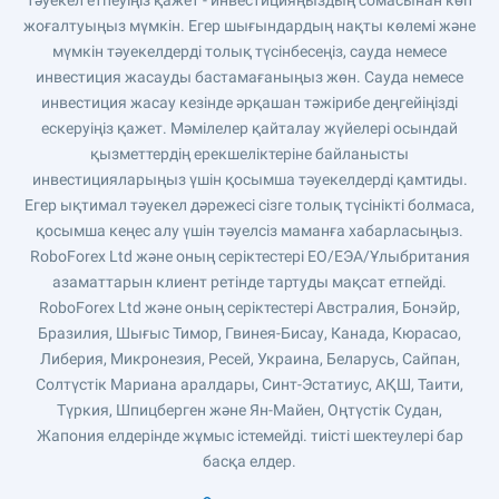
тәуекел етпеуіңіз қажет - инвестицияңыздың сомасынан көп
жоғалтуыңыз мүмкін. Егер шығындардың нақты көлемі және
мүмкін тәуекелдерді толық түсінбесеңіз, сауда немесе
инвестиция жасауды бастамағаныңыз жөн. Сауда немесе
инвестиция жасау кезінде әрқашан тәжірибе деңгейіңізді
ескеруіңіз қажет. Мәмілелер қайталау жүйелері осындай
қызметтердің ерекшеліктеріне байланысты
инвестицияларыңыз үшін қосымша тәуекелдерді қамтиды.
Егер ықтимал тәуекел дәрежесі сізге толық түсінікті болмаса,
қосымша кеңес алу үшін тәуелсіз маманға хабарласыңыз.
RoboForex Ltd және оның серіктестері ЕО/ЕЭА/Ұлыбритания
азаматтарын клиент ретінде тартуды мақсат етпейді.
RoboForex Ltd және оның серіктестері Австралия, Бонэйр,
Бразилия, Шығыс Тимор, Гвинея-Бисау, Канада, Кюрасао,
Либерия, Микронезия, Ресей, Украина, Беларусь, Сайпан,
Солтүстік Мариана аралдары, Синт-Эстатиус, АҚШ, Таити,
Түркия, Шпицберген және Ян-Майен, Оңтүстік Судан,
Жапония елдерінде жұмыс істемейді. тиісті шектеулері бар
басқа елдер.