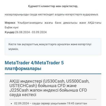
Құрметті клиенттер мен серіктестер,
назарларыңызды сауда кестесіндегі алдағы өзгерістерге аударамыз.
Мереке:
Ұлыбританиядағы жазғы банк демалысы және АҚШ-тағы
Еңбек күні
Күндер:
26.08.2024 - 03.09.2024
Кесте тек ақпараттық мақсаттарға арналған және өзгертілуі
мүмкін.
MetaTrader 4/MetaTrader 5
платформалары
АҚШ индекстері (US30Cash, US500Cash,
USTECHCash) бойынша CFD және
J225Cash жапон индексі бойынша CFD
сауда кестесі
02.09.2024 – сауда сервер уақытымен 19:45 сағаттан