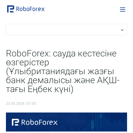
RoboForex: сауда кестесіне
өзгерістер
(Ұлыбританиядағы жазғы
банк демалысы және АҚШ-
тағы Еңбек күні)
23.08.2024 / 07:05