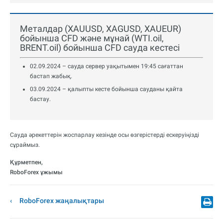
Металдар (XAUUSD, XAGUSD, XAUEUR)
бойынша CFD және мұнай (WTI.oil,
BRENT.oil) бойынша CFD сауда кестесі
02.09.2024 – сауда сервер уақытымен 19:45 сағаттан
бастап жабық.
03.09.2024 – қалыпты кесте бойынша сауданы қайта
бастау.
Сауда әрекеттерін жоспарлау кезінде осы өзгерістерді ескеруіңізді
сұраймыз.
Құрметпен,
RoboForex ұжымы
RoboForex жаңалықтары