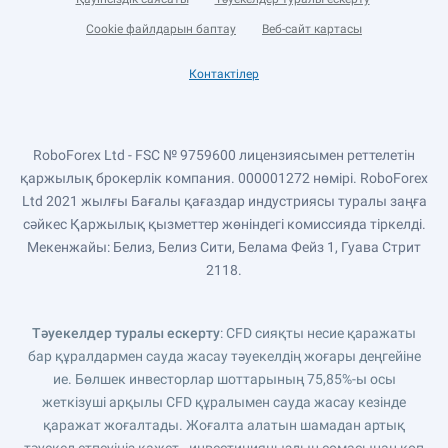
Cookie файлдарын баптау
Веб-сайт картасы
Контактілер
RoboForex Ltd - FSC № 9759600 лицензиясымен реттелетін
қаржылық брокерлік компания. 000001272 нөмірі. RoboForex
Ltd 2021 жылғы Бағалы қағаздар индустриясы туралы заңға
сәйкес Қаржылық қызметтер жөніндегі комиссияда тіркелді.
Мекенжайы: Белиз, Белиз Сити, Белама Фейз 1, Гуава Стрит
2118.
Тәуекелдер туралы ескерту
: CFD сияқты несие қаражаты
бар құралдармен сауда жасау тәуекелдің жоғары деңгейіне
ие. Бөлшек инвесторлар шоттарының 75,85%-ы осы
жеткізуші арқылы CFD құралымен сауда жасау кезінде
қаражат жоғалтады. Жоғалта алатын шамадан артық