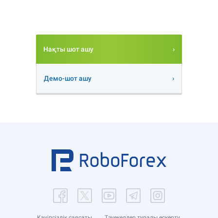
Нақты шот ашу
Демо-шот ашу
Қауіпсіздік саясаты
Тәуекелдер туралы ескерту