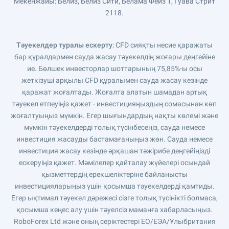
Мекенжайы: Белиз, Белиз Сити, Белама Фейз 1, Гуава Стрит
2118.
Тәуекелдер туралы ескерту
: CFD сияқты несие қаражаты
бар құралдармен сауда жасау тәуекелдің жоғары деңгейіне
ие. Бөлшек инвесторлар шоттарының 75,85%-ы осы
жеткізуші арқылы CFD құралымен сауда жасау кезінде
қаражат жоғалтады. Жоғалта алатын шамадан артық
тәуекел етпеуіңіз қажет - инвестицияңыздың сомасынан көп
жоғалтуыңыз мүмкін. Егер шығындардың нақты көлемі және
мүмкін тәуекелдерді толық түсінбесеңіз, сауда немесе
инвестиция жасауды бастамағаныңыз жөн. Сауда немесе
инвестиция жасау кезінде әрқашан тәжірибе деңгейіңізді
ескеруіңіз қажет. Мәмілелер қайталау жүйелері осындай
қызметтердің ерекшеліктеріне байланысты
инвестицияларыңыз үшін қосымша тәуекелдерді қамтиды.
Егер ықтимал тәуекел дәрежесі сізге толық түсінікті болмаса,
қосымша кеңес алу үшін тәуелсіз маманға хабарласыңыз.
RoboForex Ltd және оның серіктестері ЕО/ЕЭА/Ұлыбритания