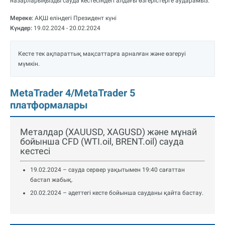
назарларыңызды сауда кестесіндегі алдағы өзгерістерге аударамыз.
Мереке:
АҚШ еліндегі Президент күні
Күндер:
19.02.2024 - 20.02.2024
Кесте тек ақпараттық мақсаттарға арналған және өзгеруі
мүмкін.
MetaTrader 4/MetaTrader 5
платформалары
Металдар (XAUUSD, XAGUSD) және мұнай
бойынша CFD (WTI.oil, BRENT.oil) сауда
кестесі
19.02.2024 – сауда сервер уақытымен 19:40 сағаттан
бастап жабық.
20.02.2024 – әдеттегі кесте бойынша сауданы қайта бастау.