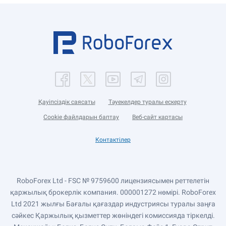
Қауіпсіздік саясаты
Тәуекелдер туралы ескерту
Cookie файлдарын баптау
Веб-сайт картасы
Контактілер
RoboForex Ltd - FSC № 9759600 лицензиясымен реттелетін
қаржылық брокерлік компания. 000001272 нөмірі. RoboForex
Ltd 2021 жылғы Бағалы қағаздар индустриясы туралы заңға
сәйкес Қаржылық қызметтер жөніндегі комиссияда тіркелді.