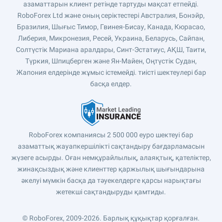
азаматтарын клиент ретінде тартуды мақсат етпейді.
RoboForex Ltd және оның серіктестері Австралия, Бонэйр,
Бразилия, Шығыс Тимор, Гвинея-Бисау, Канада, Кюрасао,
Либерия, Микронезия, Ресей, Украина, Беларусь, Сайпан,
Солтүстік Мариана аралдары, Синт-Эстатиус, АҚШ, Таити,
Түркия, Шпицберген және Ян-Майен, Оңтүстік Судан,
Жапония елдерінде жұмыс істемейді. тиісті шектеулері бар
басқа елдер.
RoboForex компаниясы 2 500 000 еуро шектеуі бар
азаматтық жауапкершілікті сақтандыру бағдарламасын
жүзеге асырды. Оған немқұрайлылық, алаяқтық, қателіктер,
жинақсыздық және клиенттер қаржылық шығындарына
әкелуі мүмкін басқа да тәуекелдерге қарсы нарықтағы
жетекші сақтандыруды қамтиды.
© RoboForex, 2009-2026.
Барлық құқықтар қорғалған.