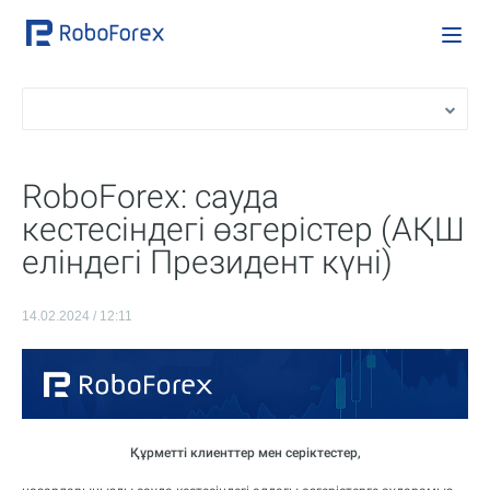
RoboForex: сауда
кестесіндегі өзгерістер (АҚШ
еліндегі Президент күні)
14.02.2024 / 12:11
Құрметті клиенттер мен серіктестер,