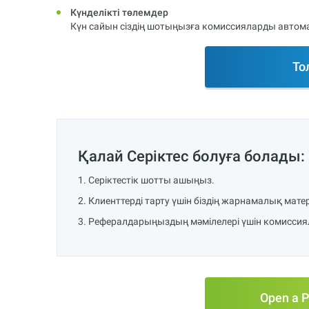
Күнделікті төлемдер
Күн сайын сіздің шотыңызға комиссияларды автома
То
Қалай Серіктес болуға болады:
Серіктестік шотты ашыңыз.
Клиенттерді тарту үшін біздің жарнамалық ма
Рефералдарыңыздың мәмілелері үшін комиссиял
Open a P