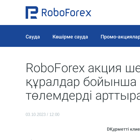
Сауда
Көшірме сауда
Промо-акцияла
RoboForex акция ше
құралдар бойынша с
төлемдерді арттыр
03.10.2023 / 12:00
D
Құрметті клие