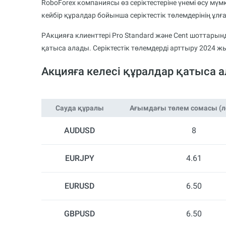
RoboForex компаниясы өз серіктестеріне үнемі өсу мүмкін
кейбір құралдар бойынша серіктестік төлемдерінің ұ
PАкцияға клиенттері Pro Standard және Cent шоттарын
қатыса алады. Серіктестік төлемдерді арттыру 2024 ж
Акцияға келесі құралдар қатыса 
Сауда құралы
Ағымдағы төлем сомасы (ло
AUDUSD
8
EURJPY
4.61
EURUSD
6.50
GBPUSD
6.50