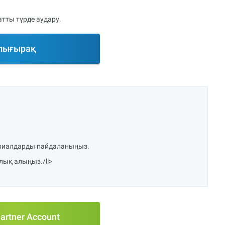
тты түрде аудару.
лығырақ
териалдарды пайдаланыңыз.
ық алыңыз./li>
artner Account