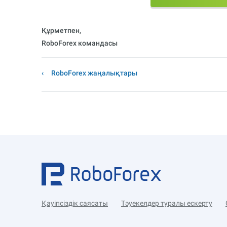
Құрметпен,
RoboForex командасы
RoboForex жаңалықтары
Қауіпсіздік саясаты
Тәуекелдер туралы ескерту