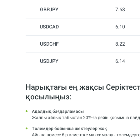
GBPJPY
7.68
USDCAD
6.10
USDCHF
8.22
USDJPY
6.14
Нарықтағы ең жақсы Серіктест
қосылыңыз:
Адалдық бағдарламасы
Жалпы айлық табыстан 20%-ға дейін қосымша пайд
Төлемдер бойынша шектеулер жоқ
Айына немесе бір клиентке максималды төлемдерге