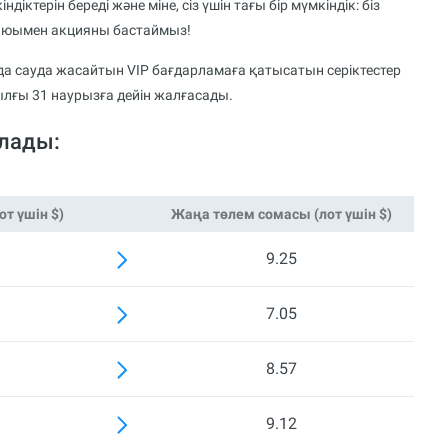
діктерін береді және міне, сіз үшін тағы бір мүмкіндік: біз
лғаюымен акцияны бастаймыз!
да сауда жасайтын VIP бағдарламаға қатысатын серіктестер
ылғы 31 наурызға дейін жалғасады.
алады:
т үшін $)
Жаңа төлем сомасы (лот үшін $)
9.25
7.05
8.57
9.12