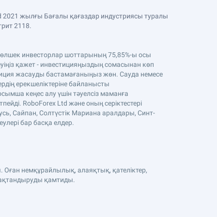
Ltd 2021 жылғы Бағалы қағаздар индустриясы туралы
трит 2118.
. Бөлшек инвесторлар шоттарының 75,85%-ы осы
уіңіз қажет - инвестицияңыздың сомасынан көп
стиция жасауды бастамағаныңыз жөн. Сауда немесе
тердің ерекшеліктеріне байланысты
осымша кеңес алу үшін тәуелсіз маманға
ейді. RoboForex Ltd және оның серіктестері
усь, Сайпан, Солтүстік Мариана аралдары, Синт-
еулері бар басқа елдер.
. Оған немқұрайлылық, алаяқтық, қателіктер,
сақтандыруды қамтиды.