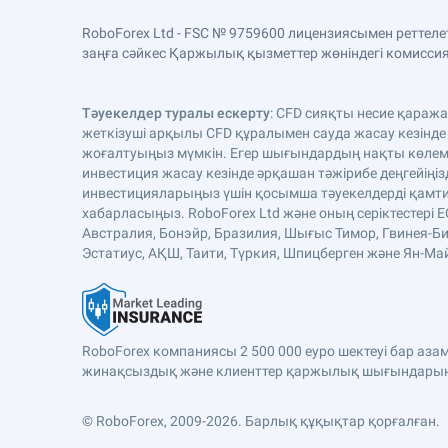
RoboForex Ltd - FSC № 9759600 лицензиясымен реттел
заңға сәйкес Қаржылық қызметтер жөніндегі комиссияда
Тәуекелдер туралы ескерту
: CFD сияқты несие қараж
жеткізуші арқылы CFD құралымен сауда жасау кезінде
жоғалтуыңыз мүмкін. Егер шығындардың нақты көлемі 
инвестиция жасау кезінде әрқашан тәжірибе деңгейіңіз
инвестицияларыңыз үшін қосымша тәуекелдерді қамтиды
хабарласыңыз. RoboForex Ltd және оның серіктестері 
Австралия, Бонэйр, Бразилия, Шығыс Тимор, Гвинея-Би
Эстатиус, АҚШ, Таити, Түркия, Шпицберген және Ян-Майе
RoboForex компаниясы 2 500 000 еуро шектеуі бар аз
жинақсыздық және клиенттер қаржылық шығындарына 
© RoboForex, 2009-2026.
Барлық құқықтар қорғалған.