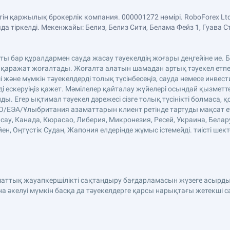
етін қаржылық брокерлік компания. 000001272 нөмірі. RoboForex 
 тіркелді. Мекенжайы: Белиз, Белиз Сити, Белама Фейз 1, Гуава С
аты бар құралдармен сауда жасау тәуекелдің жоғары деңгейіне ие
 қаражат жоғалтады. Жоғалта алатын шамадан артық тәуекел етпе
және мүмкін тәуекелдерді толық түсінбесеңіз, сауда немесе инве
ді ескеруіңіз қажет. Мәмілелер қайталау жүйелері осындай қызмет
. Егер ықтимал тәуекел дәрежесі сізге толық түсінікті болмаса, қ
ЕО/ЕЭА/Ұлыбритания азаматтарын клиент ретінде тартуды мақсат етп
сау, Канада, Кюрасао, Либерия, Микронезия, Ресей, Украина, Белар
н, Оңтүстік Судан, Жапония елдерінде жұмыс істемейді. тиісті шект
аматтық жауапкершілікті сақтандыру бағдарламасын жүзеге асырды
әкелуі мүмкін басқа да тәуекелдерге қарсы нарықтағы жетекші 