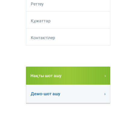
Реттеу
Құжаттар
Контактілер
Нақты шот ашу
Демо-шот ашу