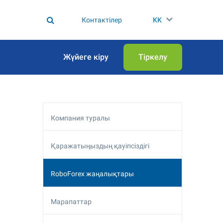
Контактілер
KK
Жүйеге кіру
Тіркелу
Компания туралы
Қаражатыңыздың қауіпсіздігі
RoboForex жаңалықтары
Марапаттар