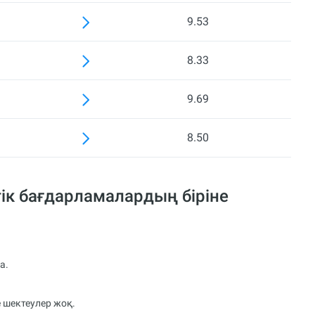
9.53
8.33
9.69
8.50
ік бағдарламалардың біріне
а.
 шектеулер жоқ.