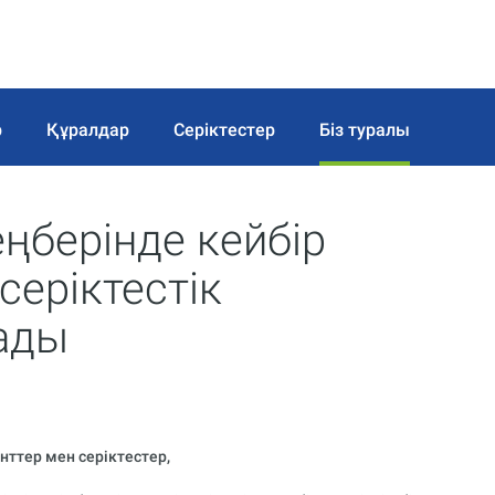
р
Құралдар
Серіктестер
Біз туралы
ңберінде кейбір
еріктестік
ады
нттер мен серіктестер
,