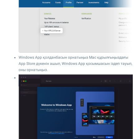
Windows App қолданбасын орнатыңыз Mac құрылғыңыздағы
App Store дүкенін ашып, Windows App қосымшасын іздеп тауып,
оны орнатыңыз.