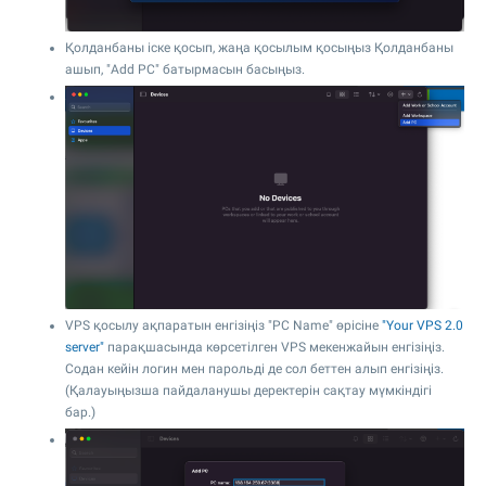
Қолданбаны іске қосып, жаңа қосылым қосыңыз Қолданбаны
ашып, "Add PC" батырмасын басыңыз.
VPS қосылу ақпаратын енгізіңіз "PC Name" өрісіне
"Your VPS 2.0
server"
парақшасында көрсетілген VPS мекенжайын енгізіңіз.
Содан кейін логин мен парольді де сол беттен алып енгізіңіз.
(Қалауыңызша пайдаланушы деректерін сақтау мүмкіндігі
бар.)