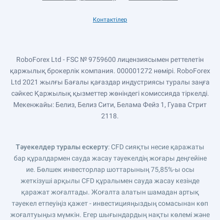
Контактілер
RoboForex Ltd - FSC № 9759600 лицензиясымен реттелетін
қаржылық брокерлік компания. 000001272 нөмірі. RoboForex
Ltd 2021 жылғы Бағалы қағаздар индустриясы туралы заңға
сәйкес Қаржылық қызметтер жөніндегі комиссияда тіркелді.
Мекенжайы: Белиз, Белиз Сити, Белама Фейз 1, Гуава Стрит
2118.
Тәуекелдер туралы ескерту
: CFD сияқты несие қаражаты
бар құралдармен сауда жасау тәуекелдің жоғары деңгейіне
ие. Бөлшек инвесторлар шоттарының 75,85%-ы осы
жеткізуші арқылы CFD құралымен сауда жасау кезінде
қаражат жоғалтады. Жоғалта алатын шамадан артық
тәуекел етпеуіңіз қажет - инвестицияңыздың сомасынан көп
жоғалтуыңыз мүмкін. Егер шығындардың нақты көлемі және