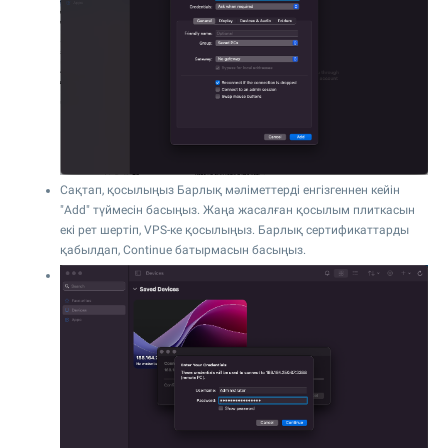
Сақтап, қосылыңыз Барлық мәліметтерді енгізгеннен кейін
"Add" түймесін басыңыз. Жаңа жасалған қосылым плиткасын
екі рет шертіп, VPS-ке қосылыңыз. Барлық сертификаттарды
қабылдап, Continue батырмасын басыңыз.