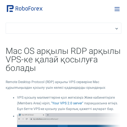
Mac OS арқылы RDP арқылы
VPS-ке қалай қосылуға
болады
Remote Desktop Protocol (RDP) арқылы VPS серверіне Mac
құрылғыңыздан қосылу үшін келесі қадамдарды орындаңыз:
VPS қосылу мәліметтеріне қол жеткізіңіз Жеке кабинетіңізге
(Members Area) кіріп,
"Your VPS 2.0 server"
парақшасына өтіңіз.
Бұл бетте VPS-ке қосылу үшін барлық қажетті ақпарат бар.