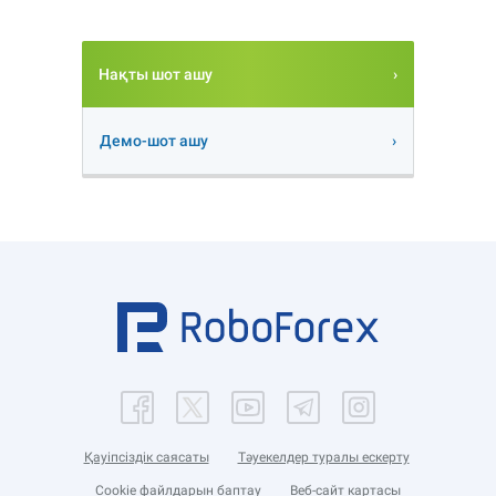
Нақты шот ашу
Демо-шот ашу
Қауіпсіздік саясаты
Тәуекелдер туралы ескерту
Cookie файлдарын баптау
Веб-сайт картасы