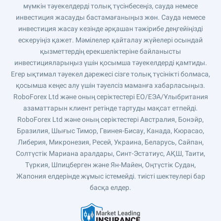
мүмкін тәуекелдерді толық түсінбесеңіз, сауда немесе
инвестиция жасауды бастамағаныңыз жөн. Сауда немесе
инвестиция жасау кезінде әрқашан тәжірибе деңгейіңізді
ескеруіңіз қажет. Мәмілелер қайталау жүйелері осындай
қызметтердің ерекшеліктеріне байланысты
инвестицияларыңыз үшін қосымша тәуекелдерді қамтиды.
Егер ықтимал тәуекел дәрежесі сізге толық түсінікті болмаса,
қосымша кеңес алу үшін тәуелсіз маманға хабарласыңыз.
RoboForex Ltd және оның серіктестері ЕО/ЕЭА/Ұлыбритания
азаматтарын клиент ретінде тартуды мақсат етпейді.
RoboForex Ltd және оның серіктестері Австралия, Бонэйр,
Бразилия, Шығыс Тимор, Гвинея-Бисау, Канада, Кюрасао,
Либерия, Микронезия, Ресей, Украина, Беларусь, Сайпан,
Солтүстік Мариана аралдары, Синт-Эстатиус, АҚШ, Таити,
Түркия, Шпицберген және Ян-Майен, Оңтүстік Судан,
Жапония елдерінде жұмыс істемейді. тиісті шектеулері бар
басқа елдер.