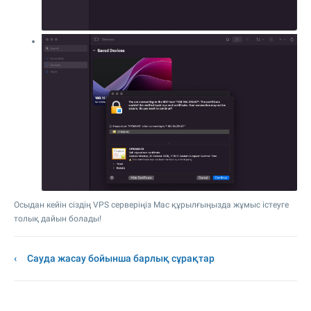
Осыдан кейін сіздің VPS серверіңіз Mac құрылғыңызда жұмыс істеуге
толық дайын болады!
Сауда жасау бойынша барлық сұрақтар