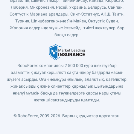
Бразилия, Шығыс Тимор, Гвинея-Бисау, Канада, Кюрасао,
Либерия, Микронезия, Ресей, Украина, Беларусь, Сайпан,
Солтүстік Мариана аралдары, Синт-Эстатиус, АҚШ, Таити,
Түркия, Шпицберген және Ян-Майен, Оңтүстік Судан,
Жапония елдерінде жұмыс істемейді. тиісті шектеулері бар
басқа елдер.
RoboForex компаниясы 2 500 000 еуро шектеуі бар
азаматтық жауапкершілікті сақтандыру бағдарламасын
жүзеге асырды. Оған немқұрайлылық, алаяқтық, қателіктер,
жинақсыздық және клиенттер қаржылық шығындарына
әкелуі мүмкін басқа да тәуекелдерге қарсы нарықтағы
жетекші сақтандыруды қамтиды.
© RoboForex, 2009-2026.
Барлық құқықтар қорғалған.