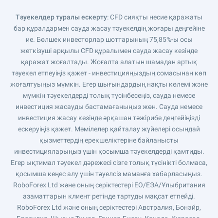
Тәуекелдер туралы ескерту
: CFD сияқты несие қаражаты
бар құралдармен сауда жасау тәуекелдің жоғары деңгейіне
ие. Бөлшек инвесторлар шоттарының 75,85%-ы осы
жеткізуші арқылы CFD құралымен сауда жасау кезінде
қаражат жоғалтады. Жоғалта алатын шамадан артық
тәуекел етпеуіңіз қажет - инвестицияңыздың сомасынан көп
жоғалтуыңыз мүмкін. Егер шығындардың нақты көлемі және
мүмкін тәуекелдерді толық түсінбесеңіз, сауда немесе
инвестиция жасауды бастамағаныңыз жөн. Сауда немесе
инвестиция жасау кезінде әрқашан тәжірибе деңгейіңізді
ескеруіңіз қажет. Мәмілелер қайталау жүйелері осындай
қызметтердің ерекшеліктеріне байланысты
инвестицияларыңыз үшін қосымша тәуекелдерді қамтиды.
Егер ықтимал тәуекел дәрежесі сізге толық түсінікті болмаса,
қосымша кеңес алу үшін тәуелсіз маманға хабарласыңыз.
RoboForex Ltd және оның серіктестері ЕО/ЕЭА/Ұлыбритания
азаматтарын клиент ретінде тартуды мақсат етпейді.
RoboForex Ltd және оның серіктестері Австралия, Бонэйр,