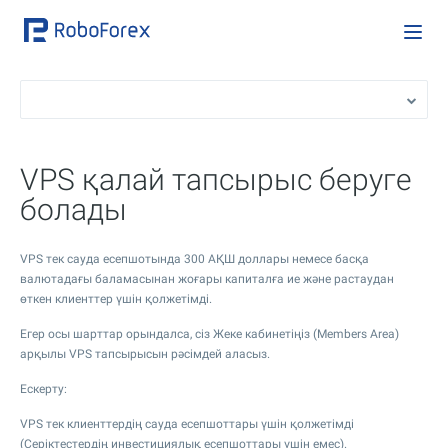
VPS қалай тапсырыс беруге
болады
VPS тек сауда есепшотында 300 АҚШ доллары немесе басқа
валютадағы баламасынан жоғары капиталға ие және растаудан
өткен клиенттер үшін қолжетімді.
Егер осы шарттар орындалса, сіз Жеке кабинетіңіз (Members Area)
арқылы VPS тапсырысын рәсімдей аласыз.
Ескерту:
VPS тек клиенттердің сауда есепшоттары үшін қолжетімді
(Серіктестердің инвестициялық есепшоттары үшін емес).