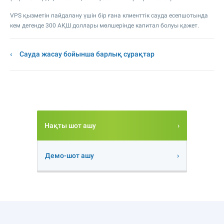
VPS қызметін пайдалану үшін бір ғана клиенттік сауда есепшотында
кем дегенде 300 АҚШ доллары мөлшерінде капитал болуы қажет.
Сауда жасау бойынша барлық сұрақтар
Нақты шот ашу
Демо-шот ашу