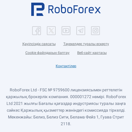
Қауіпсіздік саясаты
Тәуекелдер туралы ескерту
Cookie файлдарын баптау
Веб-сайт картасы
Контактілер
RoboForex Ltd - FSC № 9759600 лицензиясымен реттелетін
қаржылық брокерлік компания. 000001272 нөмірі. RoboForex
Ltd 2021 жылғы Бағалы қағаздар индустриясы туралы заңға
сәйкес Қаржылық қызметтер жөніндегі комиссияда тіркелді.
Мекенжайы: Белиз, Белиз Сити, Белама Фейз 1, Гуава Стрит
2118.