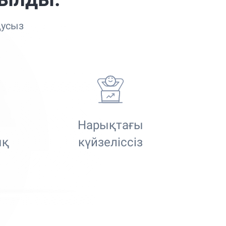
қусыз
Нарықтағы
ық
күйзеліссіз