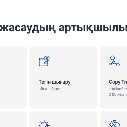
 жасаудың артықшыл
withdrawals
copy
Тегін шығару
Copy Tr
айына 3 рет
тәжірибе
2 000-нан
swap
cashback