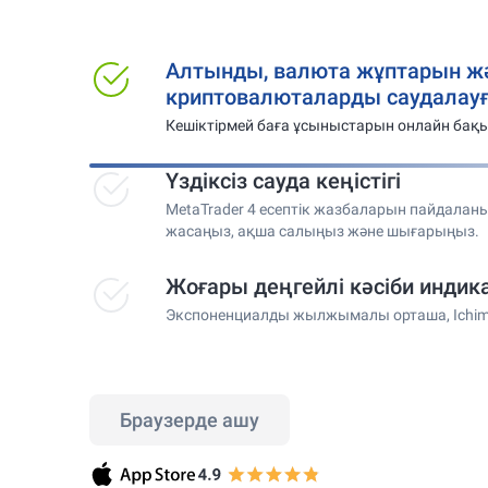
Алтынды, валюта жұптарын ж
криптовалюталарды саудалауғ
Кешіктірмей баға ұсыныстарын онлайн бақ
Үздіксіз сауда кеңістігі
MetaTrader 4 есептік жазбаларын пайдаланы
жасаңыз, ақша салыңыз және шығарыңыз.
Жоғары деңгейлі кәсіби индик
Экспоненциалды жылжымалы орташа, Ichim
Браузерде ашу