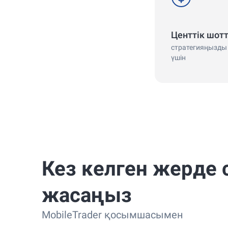
Центтік шот
стратегияңызды 
үшін
Кез келген жерде 
жасаңыз
MobileTrader қосымшасымен