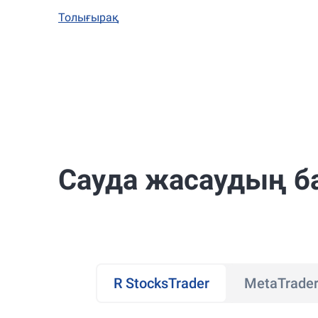
Толығырақ
Сауда жасаудың б
R StocksTrader
MetaTrader