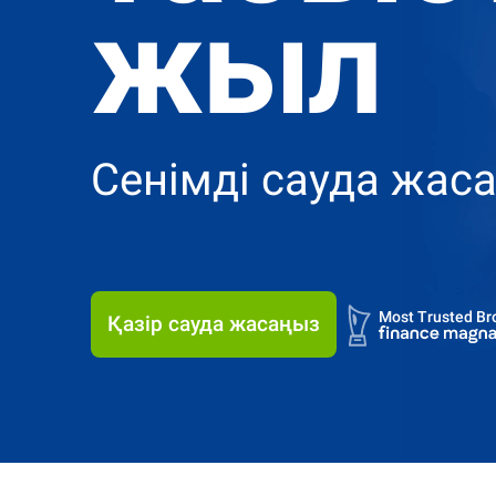
жыл
Сенімді сауда жас
4.7
4.9
Most Trusted Br
Қазір сауда жасаңыз
4.7
4.9
Most Trusted Br