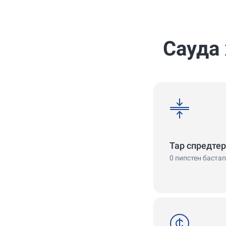
4.7
4.9
Сауда
spreads
Тар спредтер
0 пипстен бастап
cent