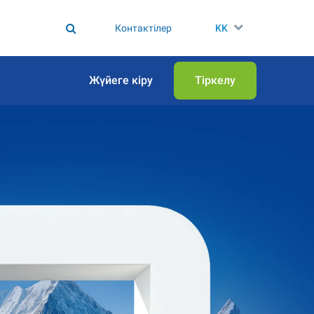
Контактілер
KK
Жүйеге кіру
Тіркелу