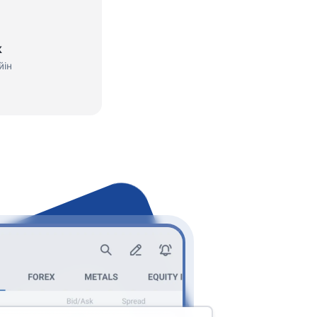
к
йін