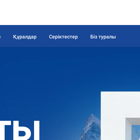
р
Құралдар
Серіктестер
Біз туралы
ты