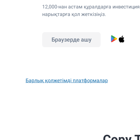
12,000-нан астам құралдарға инвестици
нарықтарға қол жеткізіңіз.
Браузерде ашу
Барлық қолжетімді платформалар
Copy 