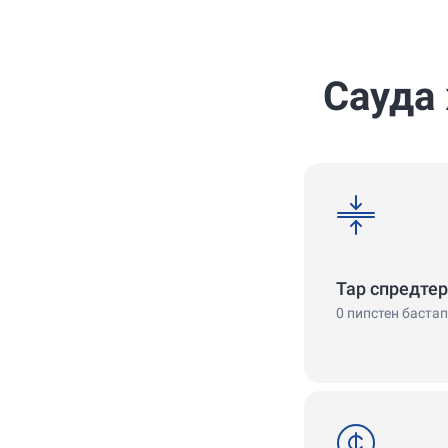
4.7
4.9
Сауда
spreads
Тар спредтер
0 пипстен бастап
cent