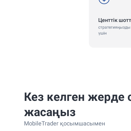
Центтік шот
стратегияңызды 
үшін
Кез келген жерде 
жасаңыз
MobileTrader қосымшасымен