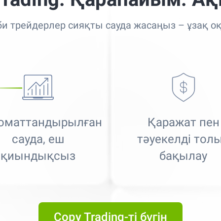
би трейдерлер сияқты сауда жасаңыз – ұзақ о
оматтандырылған
Қаражат пен
сауда, еш
тәуекелді тол
қиындықсыз
бақылау
Best Copy Trading Platform
Global Brands Magazine Awards 2023
Best Copy Trading Platform 2025
Global Brands Magazine Awards
Copy Trading-ті бүгін