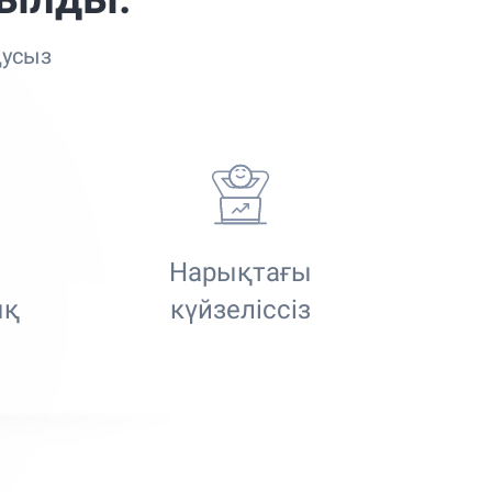
қусыз
Нарықтағы
ық
күйзеліссіз