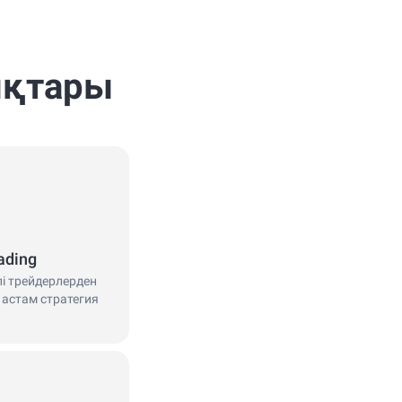
ықтары
ading
лі трейдерлерден
 астам стратегия