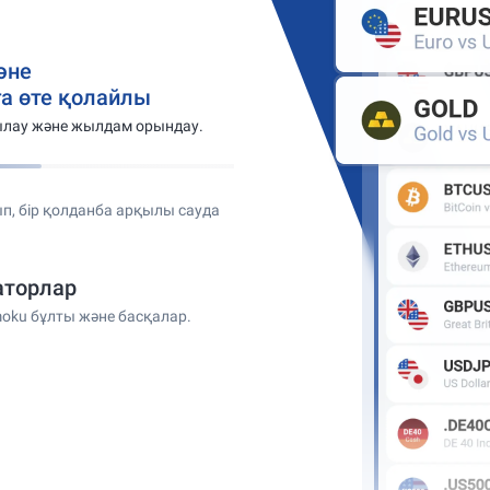
әне
а өте қолайлы
ылау және жылдам орындау.
п, бір қолданба арқылы сауда
аторлар
oku бұлты және басқалар.