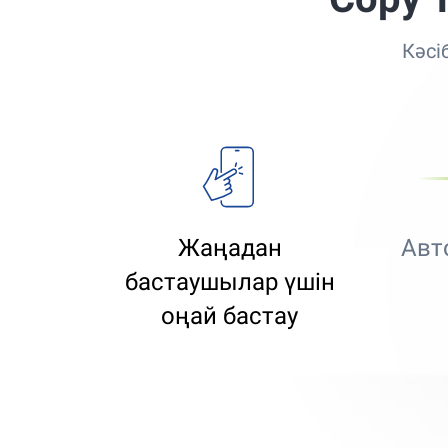
Кәсі
Жаңадан
Авт
бастаушылар үшін
оңай бастау