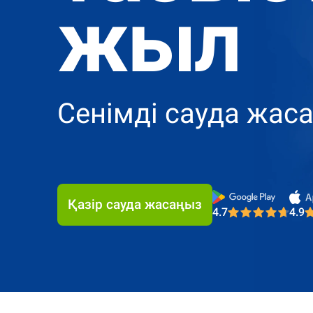
жыл
Сенімді сауда жас
4.7
4.9
Most Trusted Br
Қазір сауда жасаңыз
4.7
4.9
Most Trusted Br