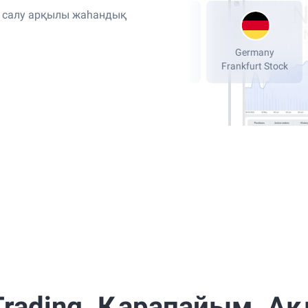
я салу арқылы жаһандық
London Stock
NASDAQ, New
G
Exchange, LSE
York
Fran
Trading. Қарапайым. А