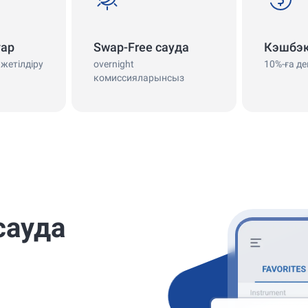
тар
Swap-Free сауда
Кэшбэ
жетілдіру
overnight
10%-ға де
комиссияларынсыз
сауда