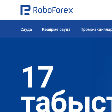
Сауда
Көшірме сауда
Промо-акцияла
17
табыс