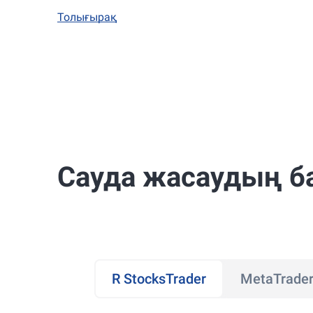
Толығырақ
Сауда жасаудың б
R StocksTrader
MetaTrader