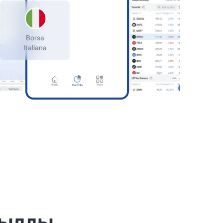
ermany
kfurt Stock
Home
More
Portfolio
қылды.