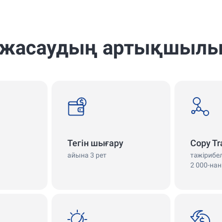
 жасаудың артықшыл
withdrawals
copy
Тегін шығару
Copy Tr
айына 3 рет
тәжірибе
2 000-нан
swap
cashback