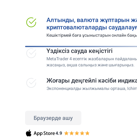
Алтынды, валюта жұптарын ж
криптовалюталарды саудалауғ
Кешіктірмей баға ұсыныстарын онлайн бақ
Үздіксіз сауда кеңістігі
MetaTrader 4 есептік жазбаларын пайдаланы
жасаңыз, ақша салыңыз және шығарыңыз.
Жоғары деңгейлі кәсіби индик
Экспоненциалды жылжымалы орташа, Ichim
Браузерде ашу