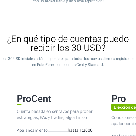
con un bróker fiable y de buena reputación!
¿En qué tipo de cuentas puedo
recibir los 30 USD?
Los 30 USD iniciales están disponibles para todos los nuevos clientes registrados
en RoboForex con cuentas Cent y Standard.
ProCent
Pro
Elección de
Cuenta basada en centavos para probar
estrategias, EAs y trading algorítmico
Condiciones 
apalancamie
Apalancamiento
hasta 1:2000